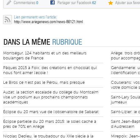
Commentaires
0
Partager sur Facebook
62
Ajouter aux favor
Lien permanent vers l'article:
http://www.ariegenews.com/news-86121.html
DANS LA MÊME
RUBRIQUE
Montségur, 124 habitants et un des meilleurs
Ariège: trois d
boulangers de France
pour accompag
Pâques 2015 à Foix: des créations en chocolat qui
Gendarmerie: un
nous font aimer l'école !
l'identification 
Le Biros ce n'est pas le Pérou, mais presque
Couserans: vos
votre domicile 
Auzat: la section escalade du collège du Montcalm
vise un podium aux prochains championnats
Saint-Lary Soul
académiques
jumeaux
Éclipse du 20 mars vue de l'observatoire de Sabarat
Saint-Lizier: le 
Éclipse partielle du 20 mars 2015: le soleil caché à
Saint Jean-Bapt
près de 70% en Ariège
d'Audressein
Nicolas Dedieu, le troubadour du XXIe siècle à la
Mirepoix: Jean