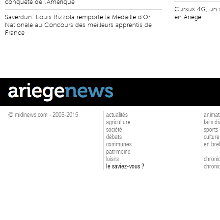
conquête de l'Amérique
Cursus 4G, un s
Saverdun: Louis Rizzola remporte la Médaille d'Or
en Ariège
Nationale au Concours des meilleurs apprentis de
France
© midinews.com - 2005-2015
actualités
animat
agriculture
faits d
société
sports
débats
culture
communes
en bre
patrimoine
loisirs
chroniq
le saviez-vous ?
chroniq