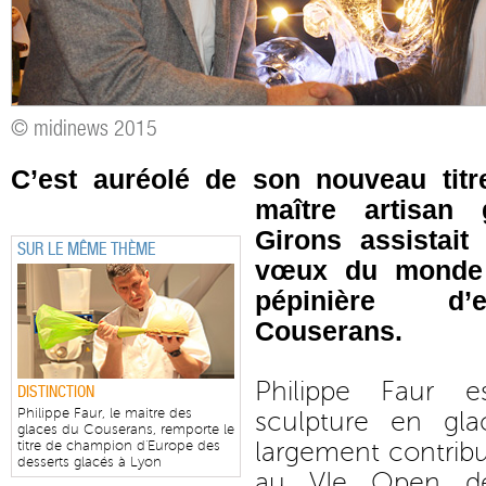
© midinews 2015
C’est auréolé de son nouveau tit
maître artisan 
Girons assistait
SUR LE MÊME THÈME
vœux du monde 
pépinière d’
Couserans.
Philippe Faur 
DISTINCTION
Philippe Faur, le maitre des
sculpture en gl
glaces du Couserans, remporte le
largement contribu
titre de champion d'Europe des
desserts glacés à Lyon
au VIe Open des