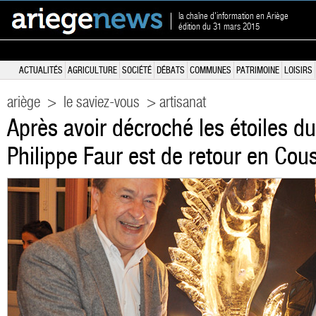
la chaîne d'information en Ariège
édition du 31 mars 2015
ACTUALITÉS
AGRICULTURE
SOCIÉTÉ
DÉBATS
COMMUNES
PATRIMOINE
LOISIRS
ariège
>
le saviez-vous
> artisanat
Après avoir décroché les étoiles du
Philippe Faur est de retour en Cou