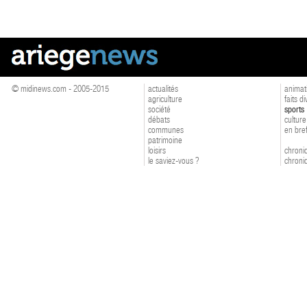
© midinews.com - 2005-2015
actualités
animat
agriculture
faits d
société
sports
débats
culture
communes
en bre
patrimoine
loisirs
chroniq
le saviez-vous ?
chroniq