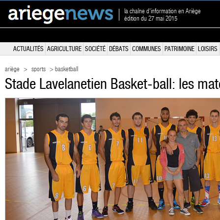
la chaîne d'information en Ariège
édition du 27 mai 2015
ACTUALITÉS
AGRICULTURE
SOCIÉTÉ
DÉBATS
COMMUNES
PATRIMOINE
LOISIRS
ariège
>
sports
> basketball
Stade Lavelanetien Basket-ball: les m