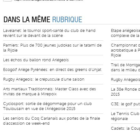
DANS LA MÊME
RUBRIQUE
Lavelanet: le tournoi sport-santé du club de hand
Etape ariégeois
revient sur le devant de la scène
complexe de la 
Pamiers: Plus de 700 jeunes judokas sur le tatami de
Championnat d
la Rijole
acrobatique à P
Rijole
Les échos du ballon rond Ariégeois
Trail de Montga
Ecogolf Ariège Pyrénées: en direct des greens d'Unjat
dans le milieu d
Rugby Ariégeois: le crépuscule d'une saison
Rugby Ariégeois
Arts martiaux Traditionnels: Master Class avec des
La 38e Ronde de
invités de marque à Mirepoix
2015
Cyclosport: sortie de dégommage pour un club
C3E: le golf pu
Toulousain en vue de l'Ariégeoise 2015
Le Tennis Club 
Les seniors du Coq Carlanais aux portes de la finale
régionale
d'accession ce week-end
Cadets: la Coup