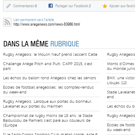
Commentaires
0
Partager sur Facebook
2
Ajouter aux favori
Lien permanent vers l'article:
http://www.ariegenews.com/news-83986.html
DANS LA MÊME
RUBRIQUE
Rugby Ariégeois: le Moulin Neuf prend l'accent Celte
Rugby Ariégeois
Challenge Ariège Pitch and Putt: CAPP 2015, c'est
Monts d'Olmes:
parti
du monde juni
Les échos du ballon rond Ariégeois chez les séniors
BMX: une victoi
Lioujas (12)
Ecoles de football ariégeoises: les comptes-rendus
du week-end
Stade Lavelanét
end
Rugby Ariégeois: Laroque aux portes du bonheur,
Lavelanet aux portes du maintien
Les échos du ba
Championnat de rugby moins de 18 ans: le Stade
Rugby Ariégeois:
Baloussou de Pamiers s'est paré aux couleurs de
Ecoles de footb
l'Europe
du week-end
Si le Saint-Girons Sporting Club m'était conté: Acte 6,