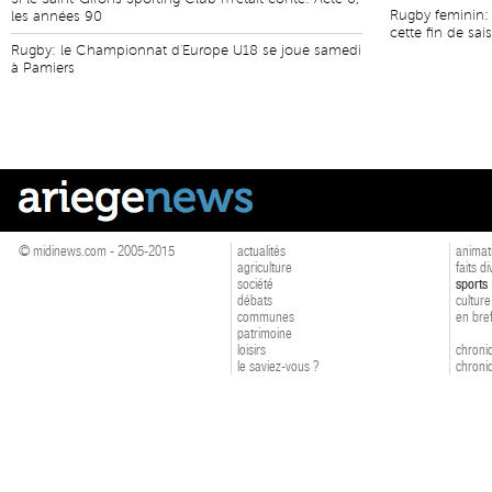
Rugby feminin: 
les années 90
cette fin de sai
Rugby: le Championnat d'Europe U18 se joue samedi
à Pamiers
© midinews.com - 2005-2015
actualités
animat
agriculture
faits d
société
sports
débats
culture
communes
en bre
patrimoine
loisirs
chroniq
le saviez-vous ?
chroniq