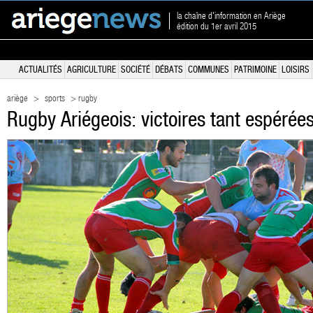
la chaîne d'information en Ariège
édition du 1er avril 2015
ACTUALITÉS
AGRICULTURE
SOCIÉTÉ
DÉBATS
COMMUNES
PATRIMOINE
LOISIRS
ariège
>
sports
> rugby
Rugby Ariégeois: victoires tant espérée