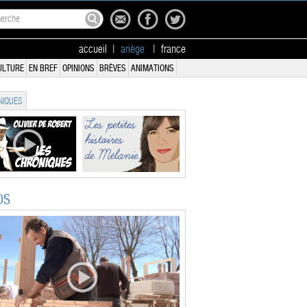
accueil
|
ariège
|
france
ULTURE
EN BREF
OPINIONS
BRÈVES
ANIMATIONS
IQUES
OS