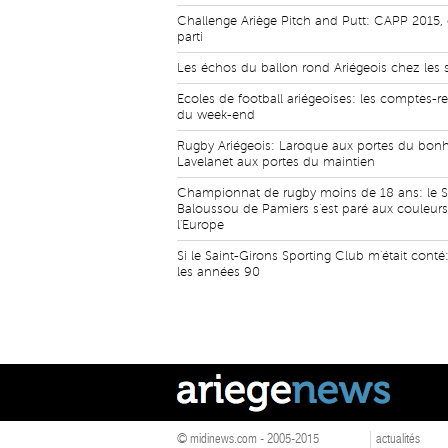
Challenge Ariège Pitch and Putt: CAPP 2015, 
parti
Les échos du ballon rond Ariégeois chez les 
Ecoles de football ariégeoises: les comptes-r
du week-end
Rugby Ariégeois: Laroque aux portes du bonh
Lavelanet aux portes du maintien
Championnat de rugby moins de 18 ans: le 
Baloussou de Pamiers s'est paré aux couleur
l'Europe
Si le Saint-Girons Sporting Club m'était conté:
les années 90
© midinews.com - 2005-2015
actualités