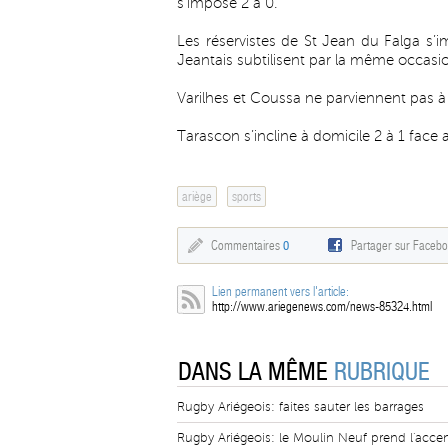
s’impose 2 à 0.
Les réservistes de St Jean du Falga s’i
Jeantais subtilisent par la même occasi
Varilhes et Coussa ne parviennent pas à 
Tarascon s’incline à domicile 2 à 1 fac
ariège
sports
Commentaires
0
Partager sur Faceb
Lien permanent vers l'article:
http://www.ariegenews.com/news-85324.html
DANS LA MÊME
RUBRIQUE
Rugby Ariégeois: faites sauter les barrages
Rugby Ariégeois: le Moulin Neuf prend l'accen