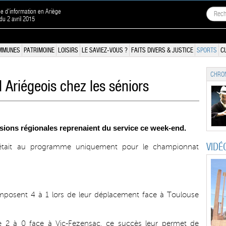
ne d'information en Ariège
 du 2 avril 2015
MMUNES
PATRIMOINE
LOISIRS
LE SAVIEZ-VOUS ?
FAITS DIVERS & JUSTICE
SPORTS
C
CHRON
 Ariégeois chez les séniors
visions régionales reprenaient du service ce week-end.
VIDÉ
e était au programme uniquement pour le championnat
s’imposent 4 à 1 lors de leur déplacement face à Toulouse
 2 à 0 face à Vic-Fezensac, ce succès leur permet de