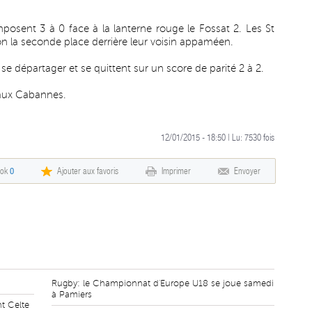
mposent 3 à 0 face à la lanterne rouge le Fossat 2. Les St
on la seconde place derrière leur voisin appaméen.
se départager et se quittent sur un score de parité 2 à 2.
e aux Cabannes.
12/01/2015 - 18:50 | Lu:
7530
fois
ook
0
Ajouter aux favoris
Imprimer
Envoyer
Rugby: le Championnat d'Europe U18 se joue samedi
à Pamiers
t Celte