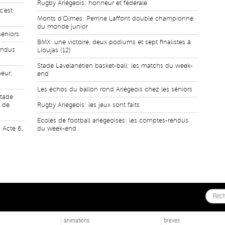
Rugby Ariégeois: honneur et fédérale
c'est
Monts d'Olmes: Perrine Laffont double championne
du monde junior
séniors
BMX: une victoire, deux podiums et sept finalistes à
endus
Lioujas (12)
Stade Lavelanétien basket-ball: les matchs du week-
eur,
end
Les échos du ballon rond Ariégeois chez les séniors
Stade
s de
Rugby Ariégeois: les jeux sont faits
Ecoles de football ariégeoises: les comptes-rendus
 Acte 6,
du week-end
animations
brèves