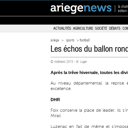
la chaî
édition
ACTUALITÉS
AGRICULTURE
SOCIÉTÉ
DÉBATS
CO
ariège
>
sports
> football
Les échos du ballon rond
© midinews 2015 - W. Luger
Après la trêve hivernale, toutes les di
Au niveau départemental, la repris
excellence.
DHR
Foix conserve la place de leader, ils 
Mirail.
Luzenac en fait de même et s’impose