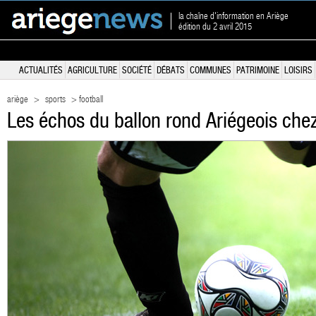
la chaîne d'information en Ariège
édition du 2 avril 2015
ACTUALITÉS
AGRICULTURE
SOCIÉTÉ
DÉBATS
COMMUNES
PATRIMOINE
LOISIRS
ariège
>
sports
> football
Les échos du ballon rond Ariégeois chez