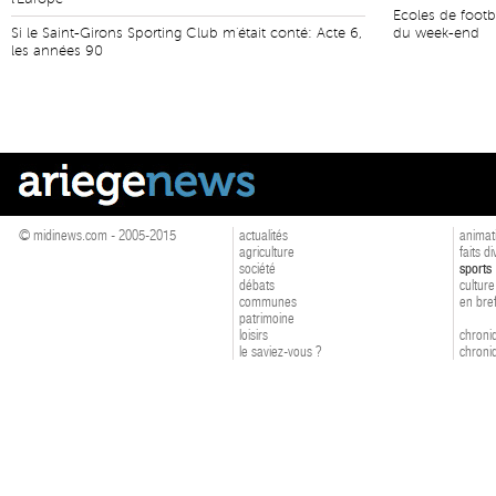
Ecoles de footb
Si le Saint-Girons Sporting Club m'était conté: Acte 6,
du week-end
les années 90
© midinews.com - 2005-2015
actualités
animat
agriculture
faits d
société
sports
débats
culture
communes
en bre
patrimoine
loisirs
chroniq
le saviez-vous ?
chroniq