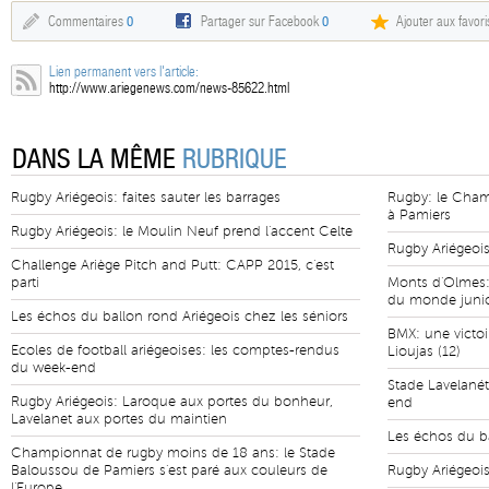
Commentaires
0
Partager sur Facebook
0
Ajouter aux favori
Lien permanent vers l'article:
http://www.ariegenews.com/news-85622.html
DANS LA MÊME
RUBRIQUE
Rugby Ariégeois: faites sauter les barrages
Rugby: le Cham
à Pamiers
Rugby Ariégeois: le Moulin Neuf prend l'accent Celte
Rugby Ariégeois
Challenge Ariège Pitch and Putt: CAPP 2015, c'est
parti
Monts d'Olmes:
du monde juni
Les échos du ballon rond Ariégeois chez les séniors
BMX: une victoi
Ecoles de football ariégeoises: les comptes-rendus
Lioujas (12)
du week-end
Stade Lavelanét
Rugby Ariégeois: Laroque aux portes du bonheur,
end
Lavelanet aux portes du maintien
Les échos du ba
Championnat de rugby moins de 18 ans: le Stade
Baloussou de Pamiers s'est paré aux couleurs de
Rugby Ariégeois:
l'Europe