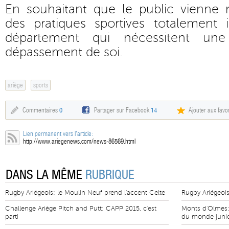
En souhaitant que le public vienne
des pratiques sportives totalement 
département qui nécessitent u
dépassement de soi.
ariège
sports
Commentaires
0
Partager sur Facebook
14
Ajouter aux favor
Lien permanent vers l'article:
http://www.ariegenews.com/news-86569.html
DANS LA MÊME
RUBRIQUE
Rugby Ariégeois: le Moulin Neuf prend l'accent Celte
Rugby Ariégeois
Challenge Ariège Pitch and Putt: CAPP 2015, c'est
Monts d'Olmes:
parti
du monde juni