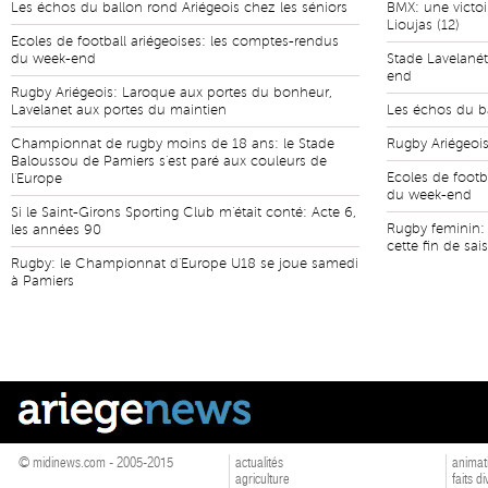
Les échos du ballon rond Ariégeois chez les séniors
BMX: une victoi
Lioujas (12)
Ecoles de football ariégeoises: les comptes-rendus
du week-end
Stade Lavelanét
end
Rugby Ariégeois: Laroque aux portes du bonheur,
Lavelanet aux portes du maintien
Les échos du ba
Championnat de rugby moins de 18 ans: le Stade
Rugby Ariégeois:
Baloussou de Pamiers s'est paré aux couleurs de
Ecoles de footb
l'Europe
du week-end
Si le Saint-Girons Sporting Club m'était conté: Acte 6,
Rugby feminin: 
les années 90
cette fin de sai
Rugby: le Championnat d'Europe U18 se joue samedi
à Pamiers
© midinews.com - 2005-2015
actualités
animat
agriculture
faits d