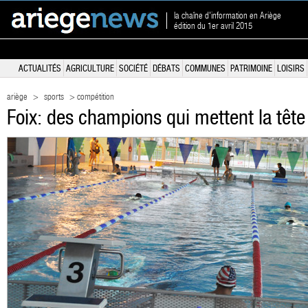
la chaîne d'information en Ariège
édition du 1er avril 2015
ACTUALITÉS
AGRICULTURE
SOCIÉTÉ
DÉBATS
COMMUNES
PATRIMOINE
LOISIRS
ariège
>
sports
> compétition
Foix: des champions qui mettent la tête