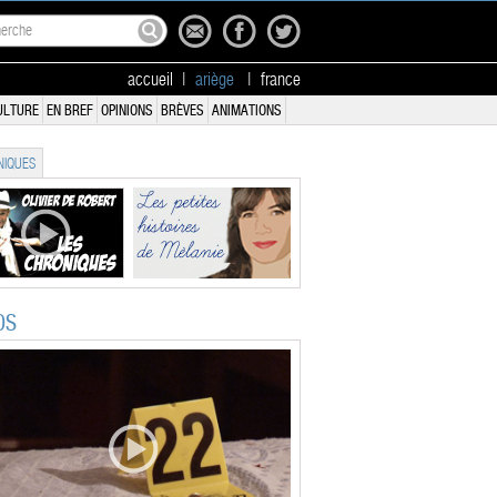
accueil
|
ariège
|
france
ULTURE
EN BREF
OPINIONS
BRÈVES
ANIMATIONS
IQUES
OS