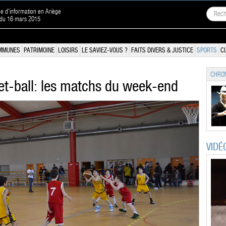
ne d'information en Ariège
 du 16 mars 2015
MMUNES
PATRIMOINE
LOISIRS
LE SAVIEZ-VOUS ?
FAITS DIVERS & JUSTICE
SPORTS
C
CHRON
et-ball: les matchs du week-end
VIDÉ