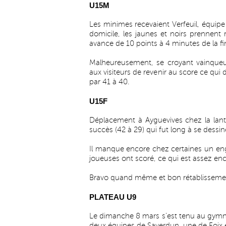
U15M
Les minimes recevaient Verfeuil, équipe c
domicile, les jaunes et noirs prennen
avance de 10 points à 4 minutes de la fi
Malheureusement, se croyant vainqueur
aux visiteurs de revenir au score ce qui 
par 41 à 40.
U15F
Déplacement à Ayguevives chez la lan
succès (42 à 29) qui fut long à se dessin
Il manque encore chez certaines un en
joueuses ont scoré, ce qui est assez enco
Bravo quand même et bon rétablissement
PLATEAU U9
Le dimanche 8 mars s’est tenu au gymn
deux équipes de Saverdun, une de Foix e