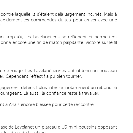
ontre laquelle ils s’étaient déjà largement inclinés. Mais à
t rapidement les commandes du jeu pour arriver avec une
n.
s trop tôt, les Lavelanetiens se relâchent et permettent
donna encore une fin de match palpitante. Victoire sur le fil
terne rouge. Les Lavelanétiennes ont obtenu un nouveau
er. Cependant l’effectif a pu bien tourner.
gagement défensif plus intense, notamment au rebond. 6
urageant. Là aussi, la confiance reste à travailler.
 à Anaïs encore blessée pour cette rencontre.
ase de Lavelanet un plateau d’U9 mini-poussins opposant
t les deux de Lavelanet.