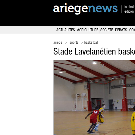
la chaî
édition
ACTUALITÉS
AGRICULTURE
SOCIÉTÉ
DÉBATS
CO
ariège
>
sports
> basketball
Stade Lavelanétien bask