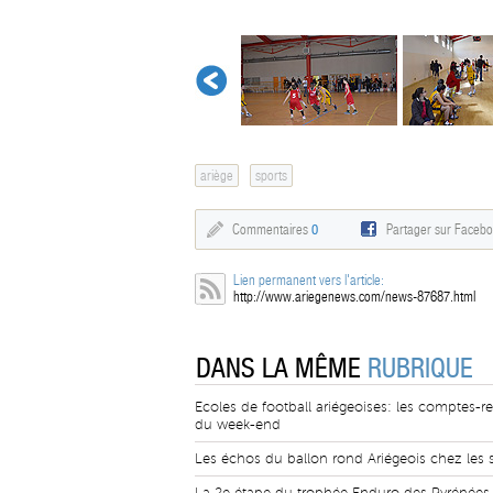
ariège
sports
Commentaires
0
Partager sur Faceb
Lien permanent vers l'article:
http://www.ariegenews.com/news-87687.html
DANS LA MÊME
RUBRIQUE
Ecoles de football ariégeoises: les comptes-r
du week-end
Les échos du ballon rond Ariégeois chez les 