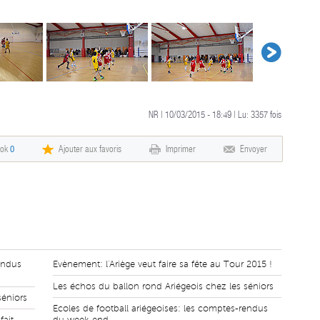
NR | 10/03/2015 - 18:49 | Lu:
3357
fois
ook
0
Ajouter aux favoris
Imprimer
Envoyer
endus
Evènement: l'Ariège veut faire sa fête au Tour 2015 !
Les échos du ballon rond Ariégeois chez les séniors
séniors
Ecoles de football ariégeoises: les comptes-rendus