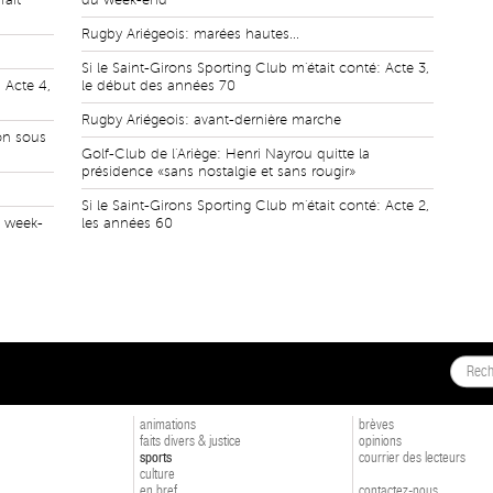
fait
du week-end
Rugby Ariégeois: marées hautes...
Si le Saint-Girons Sporting Club m'était conté: Acte 3,
 Acte 4,
le début des années 70
Rugby Ariégeois: avant-dernière marche
ion sous
Golf-Club de l'Ariège: Henri Nayrou quitte la
présidence «sans nostalgie et sans rougir»
Si le Saint-Girons Sporting Club m'était conté: Acte 2,
u week-
les années 60
animations
brèves
faits divers & justice
opinions
sports
courrier des lecteurs
culture
en bref
contactez-nous