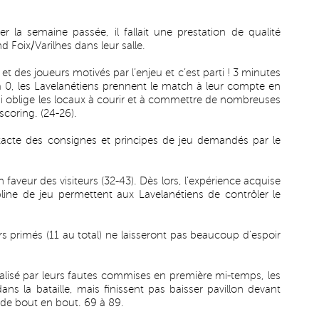
r la semaine passée, il fallait une prestation de qualité
 Foix/Varilhes dans leur salle.
t des joueurs motivés par l’enjeu et c’est parti ! 3 minutes
à 0, les Lavelanétiens prennent le match à leur compte en
i oblige les locaux à courir et à commettre de nombreuses
 scoring. (24-26).
xacte des consignes et principes de jeu demandés par le
 faveur des visiteurs (32-43). Dès lors, l’expérience acquise
pline de jeu permettent aux Lavelanétiens de contrôler le
ers primés (11 au total) ne laisseront pas beaucoup d’espoir
alisé par leurs fautes commises en première mi-temps, les
ans la bataille, mais finissent pas baisser pavillon devant
de bout en bout. 69 à 89.