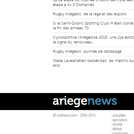
La 2e étape du trophée Enduro des Pyrénées 
étape à Ax 3 Domaines
Rugby Ariégeois: de la rage et des espoirs
Si le Saint-Girons Sporting Club m'était conté:
la fin des années 70
Cyclosportive l'Ariègeoise 2015: une 21e édit
le signe du renouveau
Rugby Ariégeois: journée de rattrapage
Stade Lavelanétien basket-ball: les matchs d
end
© midinews.com - 2005-2015
actualités
agriculture
société
débats
communes