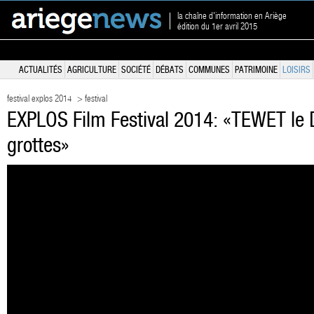
la chaîne d'information en Ariège
édition du 1er avril 2015
ACTUALITÉS
AGRICULTURE
SOCIÉTÉ
DÉBATS
COMMUNES
PATRIMOINE
LOISIRS
festival explos 2014
> festival
EXPLOS Film Festival 2014: «TEWET le 
grottes»