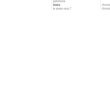
patrimoine
loisirs
chroniq
le saviez-vous ?
chroniq