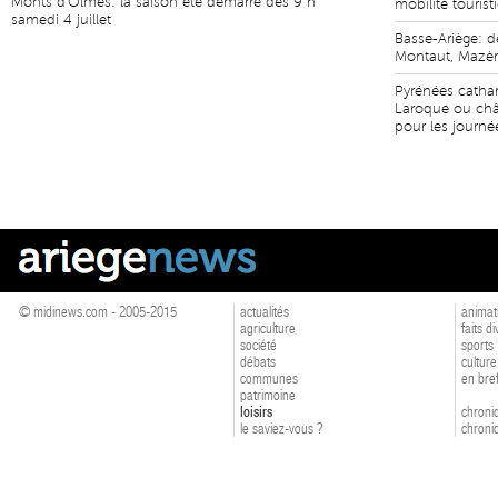
Monts d'Olmes: la saison été démarre dès 9 h
mobilité touris
samedi 4 juillet
Basse-Ariège: de
Montaut, Mazère
Pyrénées cathar
Laroque ou châ
pour les journé
© midinews.com - 2005-2015
actualités
animat
agriculture
faits d
société
sports
débats
culture
communes
en bre
patrimoine
loisirs
chroniq
le saviez-vous ?
chroniq