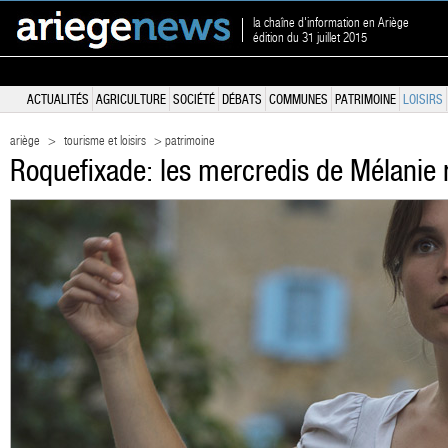
la chaîne d'information en Ariège
édition du 31 juillet 2015
ACTUALITÉS
AGRICULTURE
SOCIÉTÉ
DÉBATS
COMMUNES
PATRIMOINE
LOISIRS
ariège
>
tourisme et loisirs
> patrimoine
Roquefixade: les mercredis de Mélanie 