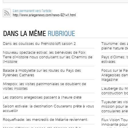
Lien permanent vers l'article:
http://www.ariegenews.com/news-92141.html
DANS LA MÊME
RUBRIQUE
Dans les coulisses du Préhisto'loft saison 2
Tourisme: des ai
pleine nature de
Nouveau spectacle estival: les bénévoles de Foix
Terre d'Histoire nous conduisent sur les Chemins de
Pays d'Olmes: 
l'Histoire
estivales
Balade à mobylette sur les routes du Pays des
Focus sur le Pa
Pyrénées Cathares
Ariégeoises da
Magazine
Mirepoix: les visites patrimoniales se doublent de
visites insolites
L'auberge du Mo
construction bo
Les stations ariégeoises passent à l'heure d'été
Tuyauter les vis
Saison estivale: la destination Couserans prête à vous
mission pour le
accueillir
consulaires ari
Roquefixade: les mercredis de Mélanie reviennent
Flux Vision Tou
innovante pour 