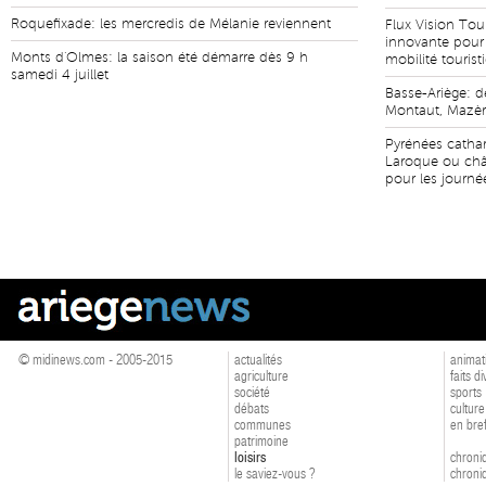
Roquefixade: les mercredis de Mélanie reviennent
Flux Vision Tou
innovante pour 
Monts d'Olmes: la saison été démarre dès 9 h
mobilité touris
samedi 4 juillet
Basse-Ariège: de
Montaut, Mazère
Pyrénées cathar
Laroque ou châ
pour les journé
© midinews.com - 2005-2015
actualités
animat
agriculture
faits d
société
sports
débats
culture
communes
en bre
patrimoine
loisirs
chroniq
le saviez-vous ?
chroniq