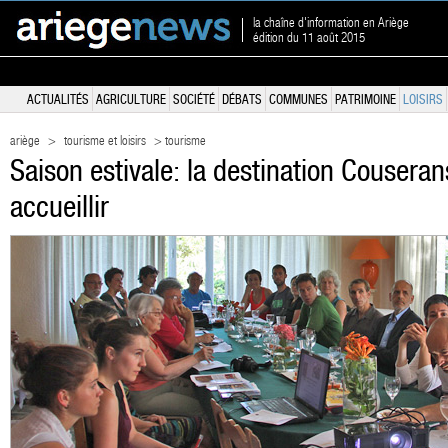
la chaîne d'information en Ariège
édition du 11 août 2015
ACTUALITÉS
AGRICULTURE
SOCIÉTÉ
DÉBATS
COMMUNES
PATRIMOINE
LOISIRS
ariège
>
tourisme et loisirs
> tourisme
Saison estivale: la destination Couseran
accueillir