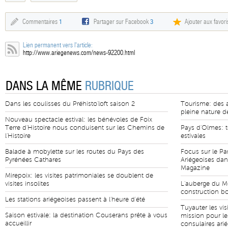
Commentaires
1
Partager sur Facebook
3
Ajouter aux favori
Lien permanent vers l'article:
http://www.ariegenews.com/news-92200.html
DANS LA MÊME
RUBRIQUE
Dans les coulisses du Préhisto'loft saison 2
Tourisme: des ai
pleine nature de
Nouveau spectacle estival: les bénévoles de Foix
Terre d'Histoire nous conduisent sur les Chemins de
Pays d'Olmes: 
l'Histoire
estivales
Balade à mobylette sur les routes du Pays des
Focus sur le Pa
Pyrénées Cathares
Ariégeoises da
Magazine
Mirepoix: les visites patrimoniales se doublent de
visites insolites
L'auberge du Mo
construction bo
Les stations ariégeoises passent à l'heure d'été
Tuyauter les vis
Saison estivale: la destination Couserans prête à vous
mission pour le
accueillir
consulaires ari