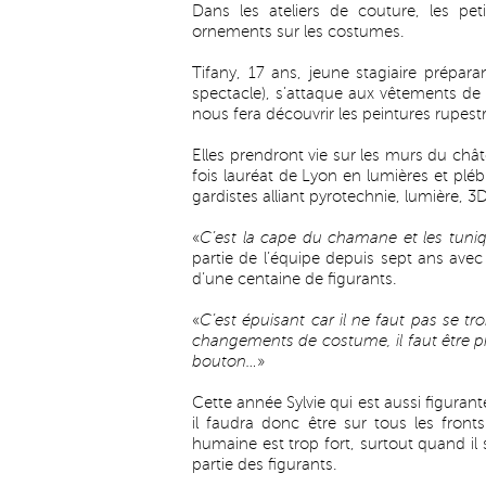
Dans les ateliers de couture, les pe
ornements sur les costumes.
Tifany, 17 ans, jeune stagiaire prépa
spectacle), s’attaque aux vêtements de 
nous fera découvrir les peintures rupestr
Elles prendront vie sur les murs du châ
fois lauréat de Lyon en lumières et plé
gardistes alliant pyrotechnie, lumière, 
«
C’est la cape du chamane et les tuni
partie de l’équipe depuis sept ans avec
d’une centaine de figurants.
«
C’est épuisant car il ne faut pas se tro
changements de costume, il faut être prê
bouton…
»
Cette année Sylvie qui est aussi figurant
il faudra donc être sur tous les fronts
humaine est trop fort, surtout quand il s
partie des figurants.