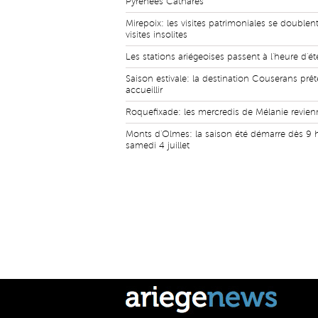
Pyrénées Cathares
Mirepoix: les visites patrimoniales se doublen
visites insolites
Les stations ariégeoises passent à l'heure d'ét
Saison estivale: la destination Couserans prê
accueillir
Roquefixade: les mercredis de Mélanie revien
Monts d'Olmes: la saison été démarre dès 9 
samedi 4 juillet