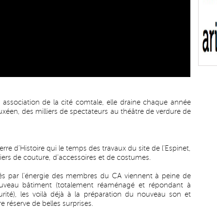
e association de la cité comtale, elle draine chaque année
 fuxéen, des milliers de spectateurs au théâtre de verdure de
rre d’Histoire qui le temps des travaux du site de l’Espinet,
iers de couture, d’accessoires et de costumes.
isés par l’énergie des membres du CA viennent à peine de
ouveau bâtiment (totalement réaménagé et répondant à
rité), les voilà déjà à la préparation du nouveau son et
e réserve de belles surprises.