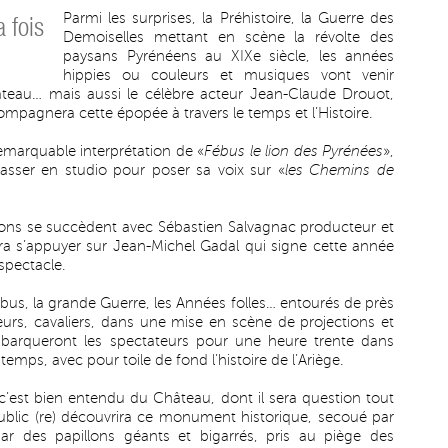
Parmi les surprises, la Préhistoire, la Guerre des
a fois
Demoiselles mettant en scène la révolte des
paysans Pyrénéens au XIXe siècle, les années
hippies ou couleurs et musiques vont venir
eau… mais aussi le célèbre acteur Jean-Claude Drouot,
compagnera cette épopée à travers le temps et l’Histoire.
emarquable interprétation de «
Fébus le lion des Pyrénées
»,
sser en studio pour poser sa voix sur «
les Chemins de
ions se succèdent avec Sébastien Salvagnac producteur et
ra s’appuyer sur Jean-Michel Gadal qui signe cette année
spectacle.
bus, la grande Guerre, les Années folles… entourés de près
eurs, cavaliers, dans une mise en scène de projections et
mbarqueront les spectateurs pour une heure trente dans
emps, avec pour toile de fond l’histoire de l’Ariège.
 c’est bien entendu du Château, dont il sera question tout
public (re) découvrira ce monument historique, secoué par
par des papillons géants et bigarrés, pris au piège des