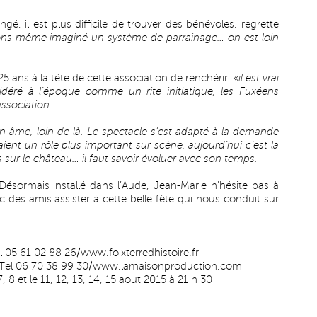
gé, il est plus difficile de trouver des bénévoles, regrette
ns même imaginé un système de parrainage… on est loin
 ans à la tête de cette association de renchérir: «
il est vrai
sidéré à l’époque comme un rite initiatique, les Fuxéens
ssociation.
son âme, loin de là. Le spectacle s’est adapté à la demande
ient un rôle plus important sur scène, aujourd’hui c’est la
 sur le château… il faut savoir évoluer avec son temps.
 Désormais installé dans l’Aude, Jean-Marie n’hésite pas à
 des amis assister à cette belle fête qui nous conduit sur
l 05 61 02 88 26/
www.foixterredhistoire.fr
el 06 70 38 99 30/
www.lamaisonproduction.com
7, 8 et le 11, 12, 13, 14, 15 aout 2015 à 21 h 30