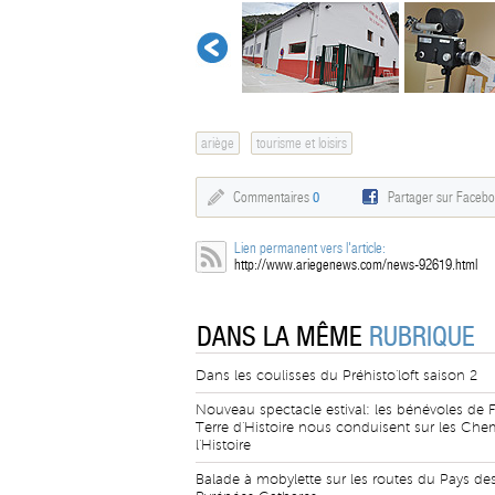
ariège
tourisme et loisirs
Commentaires
0
Partager sur Faceb
Lien permanent vers l'article:
http://www.ariegenews.com/news-92619.html
DANS LA MÊME
RUBRIQUE
Dans les coulisses du Préhisto'loft saison 2
Nouveau spectacle estival: les bénévoles de F
Terre d'Histoire nous conduisent sur les Che
l'Histoire
Balade à mobylette sur les routes du Pays de