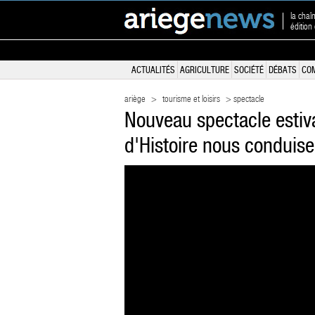
la chaî
édition
ACTUALITÉS
AGRICULTURE
SOCIÉTÉ
DÉBATS
CO
ariège
>
tourisme et loisirs
> spectacle
Nouveau spectacle estiva
d'Histoire nous conduise