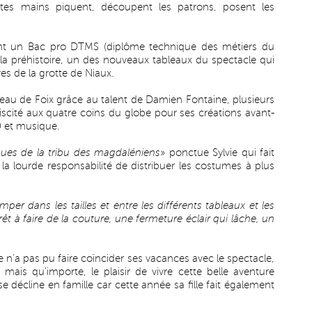
tites mains piquent, découpent les patrons, posent les
rant un Bac pro DTMS (diplôme technique des métiers du
la préhistoire, un des nouveaux tableaux du spectacle qui
es de la grotte de Niaux.
teau de Foix grâce au talent de Damien Fontaine, plusieurs
biscité aux quatre coins du globe pour ses créations avant-
3D et musique.
ques de la tribu des magdaléniens
» ponctue Sylvie qui fait
 la lourde responsabilité de distribuer les costumes à plus
mper dans les tailles et entre les différents tableaux et les
t à faire de la couture, une fermeture éclair qui lâche, un
e n’a pas pu faire coïncider ses vacances avec le spectacle,
 mais qu’importe, le plaisir de vivre cette belle aventure
e décline en famille car cette année sa fille fait également