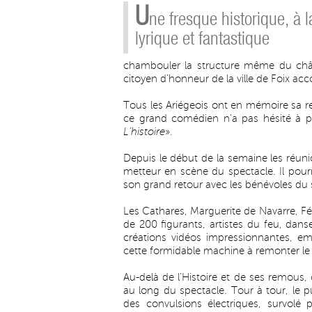
U
ne fresque historique, à l
lyrique et fantastique
chambouler la structure même du chât
citoyen d’honneur de la ville de Foix ac
Tous les Ariégeois ont en mémoire sa r
ce grand comédien n’a pas hésité à pa
L’histoire
».
Depuis le début de la semaine les réun
metteur en scène du spectacle. Il pour
son grand retour avec les bénévoles du 
Les Cathares, Marguerite de Navarre, Fé
de 200 figurants, artistes du feu, dans
créations vidéos impressionnantes, e
cette formidable machine à remonter le t
Au-delà de l’Histoire et de ses remous,
au long du spectacle. Tour à tour, le 
des convulsions électriques, survolé 