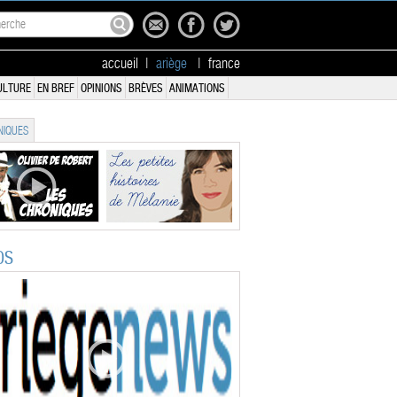
accueil
|
ariège
|
france
ULTURE
EN BREF
OPINIONS
BRÈVES
ANIMATIONS
IQUES
OS