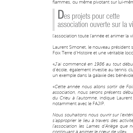
flammes, ou même pivotant sur lui-mê
D
es projets pour cette
association ouverte sur la vi
l’association toute l’année et animer la vil
Laurent Simonet, le nouveau président sa
Foix Terre d’Histoire et une véritable lo
«
J’ai commencé en 1986 au tout débu
d’école, également investie au tennis cl
un exemple dans la galaxie des bénévol
«
Cette année nous allons sortir de Foi
association, nous serons présents début
du Crieu à l’automne
, indique Laurent
notamment avec le FAJIP.
Nous souhaitons nous ouvrir sur l’extérie
s’approprier le lieu à travers des activ
l’association les Lames d’Ariège que 
continuant à animer le cœur de ville
».