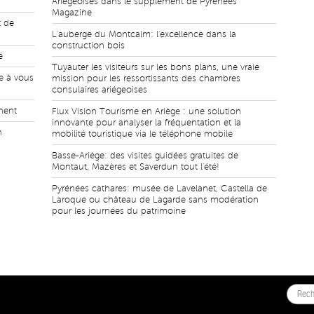
Ariégeoises dans le supplément de Pyrénées
Magazine
t de
L'auberge du Montcalm: l'excellence dans la
construction bois
é
Tuyauter les visiteurs sur les bons plans, une vraie
te à vous
mission pour les ressortissants des chambres
consulaires ariégeoises
nent
Flux Vision Tourisme en Ariège : une solution
innovante pour analyser la fréquentation et la
h
mobilité touristique via le téléphone mobile
Basse-Ariège: des visites guidées gratuites de
Montaut, Mazères et Saverdun tout l'été!
Pyrénées cathares: musée de Lavelanet, Castella de
Laroque ou château de Lagarde sans modération
pour les journées du patrimoine