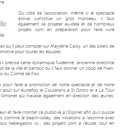
me.
Du côté de l’association, même si le spectacle
estival constitue un gros morceau, il faut
lle
également se projeter au-delà et de nombreux
projets sont en préparation pour faire vivre
le.
it qu’il peut compter sur Marylène Casty, un des piliers de
comotive pour toutes les équipes.
t
» précise cette dynamique fuxéenne, ancienne directrice
ub de la ville et partout où il faut donner un coup de main,
es du Comté de Foix.
x pour faire la promotion de notre spectacle et de notre
 août sur Autrefois le Couserans à St Girons et à La Tour
 Simonet qui travaille également en direction des jeunes,
ur et faire monter ce public-là à l’Espinet afin qu’il puisse
ités comme le beach-volley, des initiations à l’escrime avec
nous hébergeons ici… des projets sont à l’étude, tout en