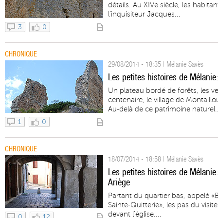
détails. Au XIVe siècle, les habita
l’inquisiteur Jacques...
3
0
CHRONIQUE
29/08/2014 - 18:35 | Mélanie Savès
Les petites histoires de Mélanie:
Un plateau bordé de forêts, les v
centenaire, le village de Montaill
Au-delà de ce patrimoine naturel..
1
0
CHRONIQUE
18/07/2014 - 18:58 | Mélanie Savès
Les petites histoires de Mélanie:
Ariège
Partant du quartier bas, appelé «
Sainte-Quitterie», les pas du visi
devant l’église....
0
12