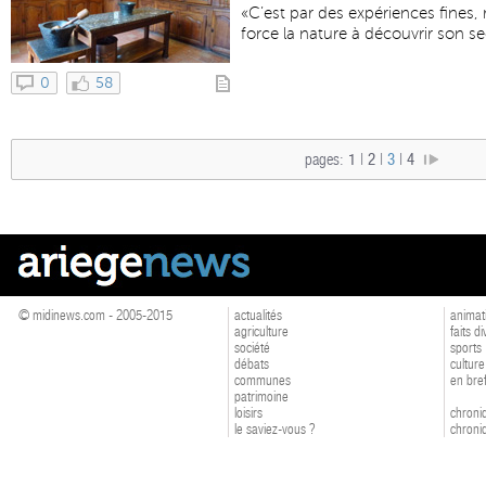
«C’est par des expériences fines, 
force la nature à découvrir son se
0
58
pages:
1
|
2
|
3
|
4
© midinews.com - 2005-2015
actualités
animat
agriculture
faits d
société
sports
débats
culture
communes
en bre
patrimoine
loisirs
chroniq
le saviez-vous ?
chroniq