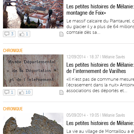
Les petites histoires de Mélanie
montagne de Foix»
Le massif calcaire du Plantaurel,
du glacier il y a plus de 64 millio
comtale dès sa...
3
1
CHRONIQUE
12/09/2014 - 18:37 | Mélanie Savès
Les petites histoires de Mélanie
de l'internement de Varilhes
«Il n’est pas de commune mesure 
l’écrasement dans la nuit» Antoin
associations des déportés et...
1
10
CHRONIQUE
05/09/2014 - 19:05 | Mélanie Savès
Les petites histoires de Mélanie:
La vie au village de Montaillou a 