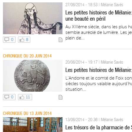
27/06/2014 - 18:53 | Mélanie Savès
Les petites histoires de Mélanie
une beauté en péril
Au XIIIème siècle, dans les plus h
semble auréolé de lumière. Les jeu
plein de...
0
8
CHRONIQUE DU 20 JUIN 2014
20/06/2014 - 19:17 | Mélanie Savès
Les petites histoires de Mélanie
L’Andorre et le comté de Foix sont
siècles toujours valable aujourd’h
situation...
0
11
CHRONIQUE DU 13 JUIN 2014
13/06/2014 - 20:36 | Mélanie Savès
Les trésors de la pharmacie de S