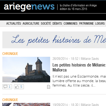
la chaîne d'information en Ariège
édition du 16 mars 2015
ACTUALITÉS
AGRICULTURE
SOCIÉTÉ
DÉBATS
COMMUNES
PATRIMOINE
LOISIRS
CHRONIQUE
26/09/2014 - 18:52 | Mélanie Savès
Les petites histoires de Mélani
Mallorca
Il n’est pas une Esclarmonde, ma
lumière offerte au monde, la beaut
femmes. Au XIIIe siècle, il...
1
5
CHRONIQUE
19/09/2014 - 18:30 | Mélanie Savès