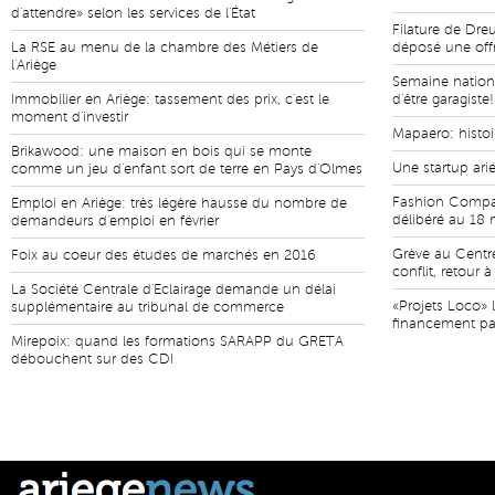
d'attendre» selon les services de l'État
Filature de Dre
La RSE au menu de la chambre des Métiers de
déposé une offr
l'Ariège
Semaine national
Immobilier en Ariège: tassement des prix, c'est le
d'être garagiste!
moment d'investir
Mapaero: histoi
Brikawood: une maison en bois qui se monte
Une startup arié
comme un jeu d'enfant sort de terre en Pays d'Olmes
Fashion Compan
Emploi en Ariège: très légère hausse du nombre de
délibéré au 18 
demandeurs d'emploi en février
Grève au Centre
Foix au coeur des études de marchés en 2016
conflit, retour 
La Société Centrale d'Eclairage demande un délai
«Projets Loco» 
supplémentaire au tribunal de commerce
financement part
Mirepoix: quand les formations SARAPP du GRETA
débouchent sur des CDI