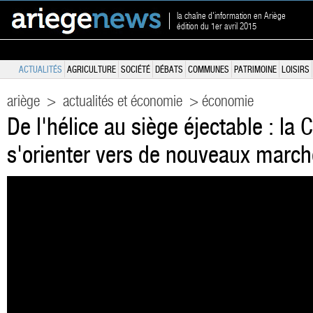
la chaîne d'information en Ariège
édition du 1er avril 2015
ACTUALITÉS
AGRICULTURE
SOCIÉTÉ
DÉBATS
COMMUNES
PATRIMOINE
LOISIRS
ariège
>
actualités et économie
> économie
De l'hélice au siège éjectable : la
s'orienter vers de nouveaux marc