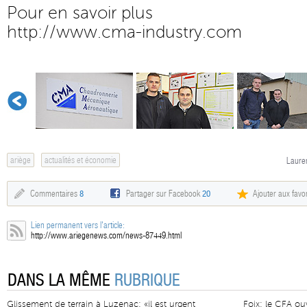
Pour en savoir plus
http://www.cma-industry.com
ariège
actualités et économie
Lauren
Commentaires
8
Partager sur Facebook
20
Ajouter aux favor
Lien permanent vers l'article:
http://www.ariegenews.com/news-87449.html
DANS LA MÊME
RUBRIQUE
Glissement de terrain à Luzenac: «il est urgent
Foix: le CFA ouv