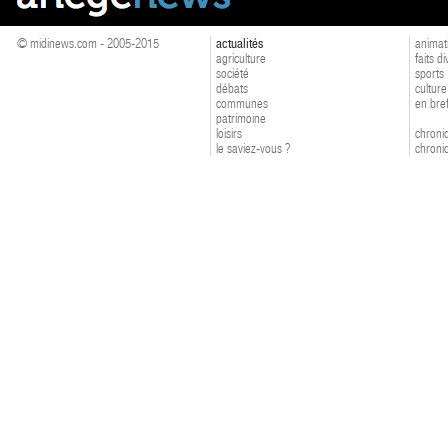
© midinews.com - 2005-2015
actualités
animat
agriculture
faits d
société
sports
débats
culture
communes
en bre
patrimoine
loisirs
chroniq
le saviez-vous ?
chroniq