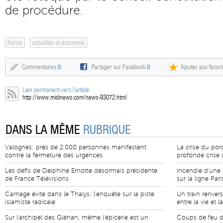
de procédure.
france
actualités et économie
Commentaires
0
Partager sur Facebook
0
Ajouter aux favori
Lien permanent vers l'article:
http://www.midinews.com/news-93072.html
DANS LA MÊME
RUBRIQUE
Valognes: près de 2.000 personnes manifestent
La crise du porc
contre la fermeture des urgences
profonde crise 
Les défis de Delphine Ernotte désormais présidente
Incendie d'une 
de France Télévisions
sur la ligne Pari
Carnage évité dans le Thalys: l'enquête sur la piste
Un train renvers
islamiste radicale
entre la vie et l
Sur l'archipel des Glénan, même l'épicerie est un
Coups de feu da