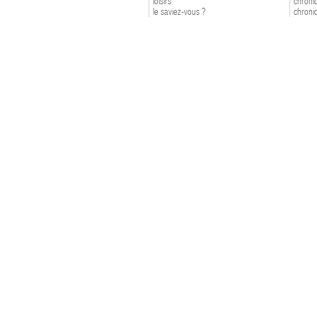
loisirs
chroniq
le saviez-vous ?
chroniq