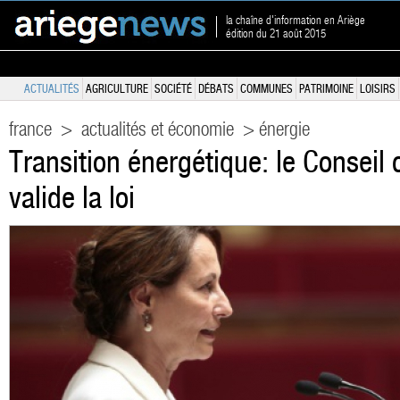
la chaîne d'information en Ariège
édition du 21 août 2015
ACTUALITÉS
AGRICULTURE
SOCIÉTÉ
DÉBATS
COMMUNES
PATRIMOINE
LOISIRS
france
>
actualités et économie
> énergie
Transition énergétique: le Conseil 
valide la loi