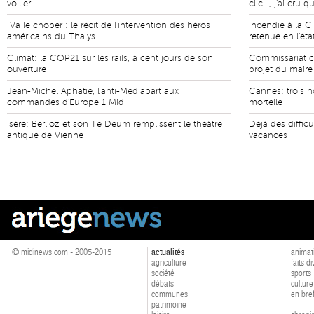
voilier
clic+, j'ai cru q
"Va le choper": le récit de l'intervention des héros
Incendie à la C
américains du Thalys
retenue en l'éta
Climat: la COP21 sur les rails, à cent jours de son
Commissariat c
ouverture
projet du mair
Jean-Michel Aphatie, l'anti-Mediapart aux
Cannes: trois 
commandes d'Europe 1 Midi
mortelle
Isère: Berlioz et son Te Deum remplissent le théâtre
Déjà des difficu
antique de Vienne
vacances
© midinews.com - 2005-2015
actualités
animat
agriculture
faits d
société
sports
débats
culture
communes
en bre
patrimoine