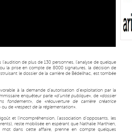
l’audition de plus de 130 personnes, l’analyse de quelque
ou la prise en compte de 8000 signatures, la décision de
truisant le dossier de la carrière de Bédeilhac, est tombée
avorable à la demande d’autorisation d’exploitation par la
ommissaire enquêteur parle «
d’unité publique
», de «
dossier
ans fondement
», de «
réouverture de carrière créatrice
» ou de «
respect de la réglementation
».
goût et l’incompréhension, l’association d’opposants, les
ents), reste mobilisée en espérant que Nathalie Marthien,
ier mot dans cette affaire, prenne en compte quelques