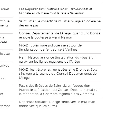
e roues
Les Républicains: Nathalie Kosciusko-Morizet et
Michèle Alliot-Marie font la fête à Saverdun
ttribue
Saint Lizier: le collectif Saint Lizier village en colère ne
ements
désarme pas
Conseil Départemental de l'Ariège: quand Eric Donzé
 la
renvoie la politesse à Henri Nayrou
uveau
MKAD: polémique politicienne autour de
l'implantation de l'entreprise à Varilhes
e liste
Henri Nayrou annonce l'instauration du «bus à un
euro» sur les lignes régulières de l'Ariège
arrivée
MKAD, les trésoreries menacées et le Droit des Sols
s'invitent à la séance du Conseil Départemental de
 du
l'Ariège
Palais des Evêques de Saint-Lizier: l'opposition
interpelle le Président du Conseil Départemental sur
les
le rapport de la Chambre régionale des Comptes
Dépenses sociales: l'Ariège fonce vers le mur mais
rveront
moins vite que les autres