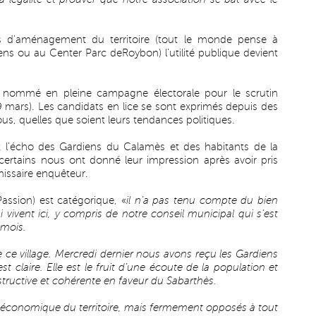
ts d’aménagement du territoire (tout le monde pense à
ens ou au Center Parc deRoybon) l’utilité publique devient
 nommé en pleine campagne électorale pour le scrutin
29 mars). Les candidats en lice se sont exprimés depuis des
s, quelles que soient leurs tendances politiques.
nt l’écho des Gardiens du Calamès et des habitants de la
 certains nous ont donné leur impression après avoir pris
issaire enquêteur.
assion) est catégorique, «
il n’a pas tenu compte du bien
i vivent ici, y compris de notre conseil municipal qui s’est
 mois.
e ce village. Mercredi dernier nous avons reçu les Gardiens
t claire. Elle est le fruit d’une écoute de la population et
tructive et cohérente en faveur du Sabarthès.
onomique du territoire, mais fermement opposés à tout