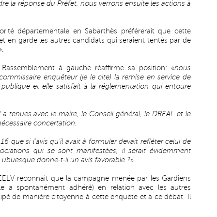
dre la réponse du Préfet, nous verrons ensuite les actions à
jorité départementale en Sabarthès préférerait que cette
t en garde les autres candidats qui seraient tentés par de
».
Rassemblement à gauche réaffirme sa position: «
nous
mmissaire enquêteur (je le cite) la remise en service de
é publique et elle satisfait à la réglementation qui entoure
l a tenues avec le maire, le Conseil général, le DREAL et le
nécessaire concertation.
ue si l’avis qu’il avait à formuler devait refléter celui de
ciations qui se sont manifestées, il serait évidemment
 ubuesque donne-t-il un avis favorable ?
»
d’EELV reconnait que la campagne menée par les Gardiens
lle a spontanément adhéré) en relation avec les autres
ipé de manière citoyenne à cette enquête et à ce débat. Il