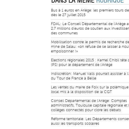
DANS LA MÊME
RUBRIQUE
Bus à 1 euros en Ariège: les premiers tours d
dès le 27 juillet 2015
FDAL: Le Conseil Départemental de l'Ariège a
2,7 millions d'euros de soutien aux investiss
des communes
Mobilisation contre le permis de recherche de
mine de Salau: «on refuse de se laisser à no
empoisonner !»
Elections régionales 2015 : Kamel Chibli tête d
(PS) pour le département de l'Ariège
Indiscrétion: Manuel Valls pourrait assister à l'
du Tour de France à Beille
Les vérités du maire de Foix sur la polémique
local mis à la disposition de la CGT
Conseil Départemental de l'Ariège: Comptes
administratifs, Toulouse capitale régionale et 
collèges connectés pour clore les débats
Réforme territoriale: Les Départements conse
aussi les transports scolaires