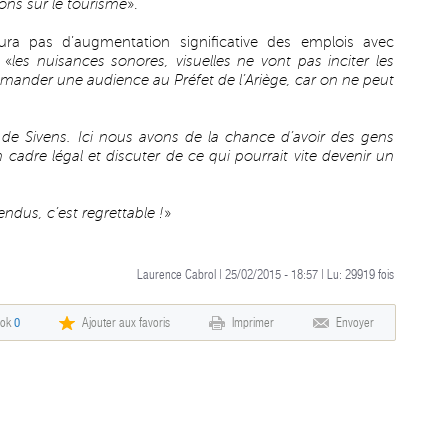
ons sur le tourisme
».
ura pas d’augmentation significative des emplois avec
 «
les nuisances sonores, visuelles ne vont pas inciter les
 demander une audience au Préfet de l’Ariège, car on ne peut
e Sivens. Ici nous avons de la chance d’avoir des gens
 cadre légal et discuter de ce qui pourrait vite devenir un
ndus, c’est regrettable !
»
Laurence Cabrol | 25/02/2015 - 18:57 | Lu:
29919
fois
ook
0
Ajouter aux favoris
Imprimer
Envoyer