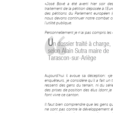
«
José Bové a été averti hier soir de
traitement de la pétition déposée à l’E
des pétitions du Parlement européen (
nous devons continuer notre combat cont
l’utilité publique.
Personnellement je n’ai pas compris les 
U
n dossier traité à charge,
selon Alain Sutra maire de
Tarascon-sur-Ariège
Aujourd’hui il avoue sa déception: «
j
enquêteurs, je considère qu’il a fait u
ressenti des gens du terrain, ni du sé
des prises de position des élus (dont j
font vivre ce canton.
Il faut bien comprendre que les gens qui
ne sont pas contre le développement éc