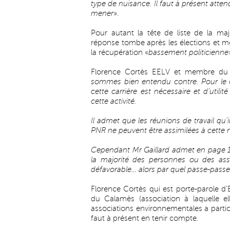
type de nuisance. Il faut à présent atten
mener
».
Pour autant la tête de liste de la ma
réponse tombe après les élections et me
la récupération «
bassement politicienne
Florence Cortès EELV et membre du 
sommes bien entendu contre. Pour le co
cette carrière est nécessaire et d’utilit
cette activité.
Il admet que les réunions de travail qu’i
PNR ne peuvent être assimilées à cette 
Cependant Mr Gaillard admet en page 116 q
la majorité des personnes ou des asso
défavorable… alors par quel passe-passe
Florence Cortès qui est porte-parole 
du Calamès (association à laquelle e
associations environnementales a partic
faut à présent en tenir compte.