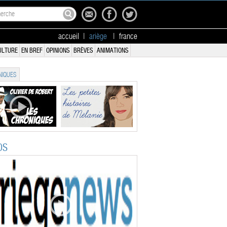
accueil
|
ariège
|
france
ULTURE
EN BREF
OPINIONS
BRÈVES
ANIMATIONS
IQUES
OS