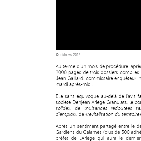
© midinews 2015
Au terme d’un mois de procédure, après 
2000 pages de trois dossiers compilés 
Jean Gaillard, commissaire enquêteur ins
mardi après-midi.
Elle sans équivoque au-delà de l’avis f
société Denjean Ariège Granulats, le c
solide
», de «
nuisances redoutées s
d’emploi
», de «
revitalisation du territoire
Après un sentiment partagé entre le dé
Gardiens du Calamès (plus de 500 adhér
préfet de l’Ariège qui aura le dern