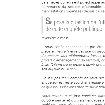
paramètres qui auraient pu échapper a
communes du secteur défavorables à
manifestations organisées depuis plusie
S
e pose la question de l’uti
de cette enquête publique
revers de la main.
Il nous confie cependant ne pas être s
préparé, mais à l’heure des grands disco
du recours aux référendums locaux p
projets d’aménagement du territoire, o
Jean Gaillard sur le projet d’ouvrir un
sert aujourd’hui à rien.
On n’a pas tenu compte de l’avis des 
enquêteur est resté sourd et aveugle 
ce que nous lui avons montré sur le terra
Nous restons à ce jour confiants dans
octobre dernier et qui s’était engagée 
mobilisés, nous allons continuer dans l