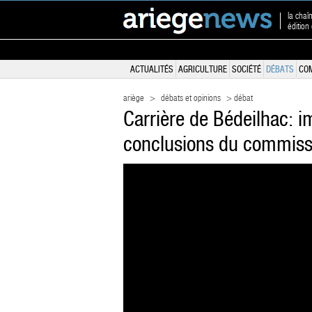
la chaî
édition
ACTUALITÉS
AGRICULTURE
SOCIÉTÉ
DÉBATS
CO
ariège
>
débats et opinions
> débat
Carrière de Bédeilhac: i
conclusions du commiss