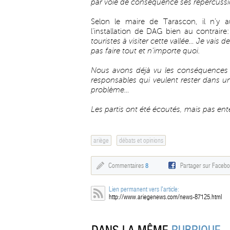
par voie de conséquence ses répercussi
Selon le maire de Tarascon, il n’y a
l’installation de DAG bien au contraire:
touristes à visiter cette vallée… Je vais
pas faire tout et n’importe quoi.
Nous avons déjà vu les conséquences d
responsables qui veulent rester dans un
problème…
Les partis ont été écoutés, mais pas ente
ariège
débats et opinions
Commentaires
8
Partager sur Faceb
Lien permanent vers l'article:
http://www.ariegenews.com/news-87125.html