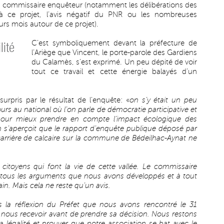
u commissaire enquêteur (notamment les délibérations des
 ce projet, l’avis négatif du PNR ou les nombreuses
urs mois autour de ce projet).
C’est symboliquement devant la préfecture de
lité
l’Ariège que Vincent, le porte-parole des Gardiens
du Calamès, s’est exprimé. Un peu dépité de voir
tout ce travail et cette énergie balayés d’un
urpris par le résultat de l’enquête: «
on s’y était un peu
urs au national où l’on parle de démocratie participative et
our mieux prendre en compte l’impact écologique des
n s’aperçoit que le rapport d’enquête publique déposé par
e carrière de calcaire sur la commune de Bédeilhac-Aynat ne
citoyens qui font la vie de cette vallée. Le commissaire
à tous les arguments que nous avons développés et à tout
in. Mais cela ne reste qu’un avis.
 la réflexion du Préfet que nous avons rencontré le 31
à nous recevoir avant de prendre sa décision. Nous restons
a légalité et prouver que notre association se bat avec le