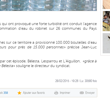
s qui ont provoqué une forte turbidité ont conduit l’agence
onsommation d’eau du robinet sur 26 communes du Pays
 sur ce territoire a provisionné 100.000 bouteilles d’eau
ours pour près de 15.000 personnes
» précise Jean-Luc
r cet épisode, Bélesta, Lesparrou et L’Aiguillon, «
grâce à
 Bélesta
» souligne le directeur du syndicat.
26/02/2015 - 19:28 | Lu:
30580
fois
ook
358
Ajouter aux favoris
Imprimer
Envoyer