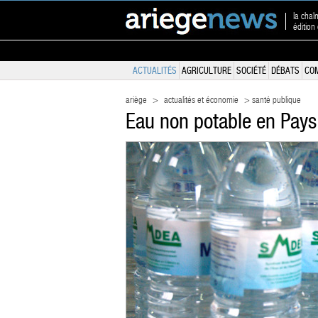
la chaî
édition
ACTUALITÉS
AGRICULTURE
SOCIÉTÉ
DÉBATS
CO
ariège
>
actualités et économie
> santé publique
Eau non potable en Pay