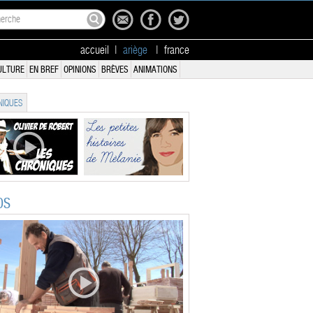
accueil
|
ariège
|
france
ULTURE
EN BREF
OPINIONS
BRÈVES
ANIMATIONS
IQUES
OS