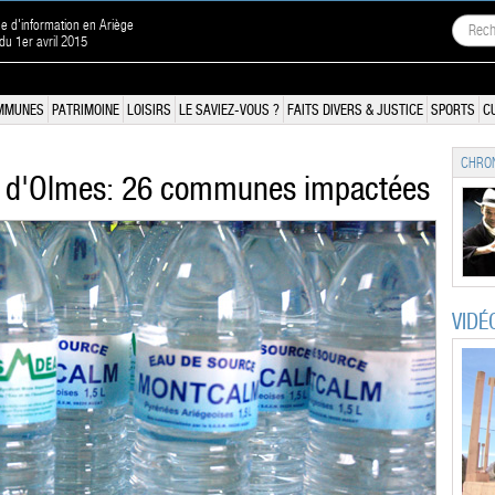
ne d'information en Ariège
 du 1er avril 2015
MMUNES
PATRIMOINE
LOISIRS
LE SAVIEZ-VOUS ?
FAITS DIVERS & JUSTICE
SPORTS
C
CHRON
s d'Olmes: 26 communes impactées
VIDÉ