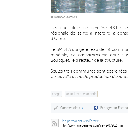
© midinews (archives)
Les fortes pluies des dernières 48 heure
régionale de santé à interdire la c
d’Olmes.
Le SMDEA qui gère l’eau de 19 communes
minérale, «
la consommation pour 4 j
Bousquet, le directeur de la structure.
Seules trois communes sont épargnées pa
la nouvelle usine de production d’eau de
ariège
actualités et économie
Commentaires
3
Partager sur Faceb
Lien permanent vers l'article:
http://www.ariegenews.com/news-87202.html