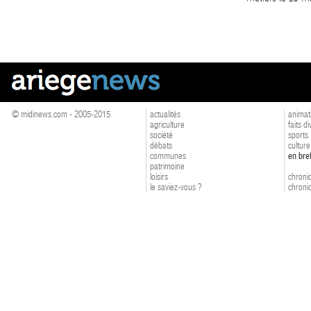
© midinews.com - 2005-2015
actualités
animat
agriculture
faits d
société
sports
débats
culture
communes
en bre
patrimoine
loisirs
chroniq
le saviez-vous ?
chroniq