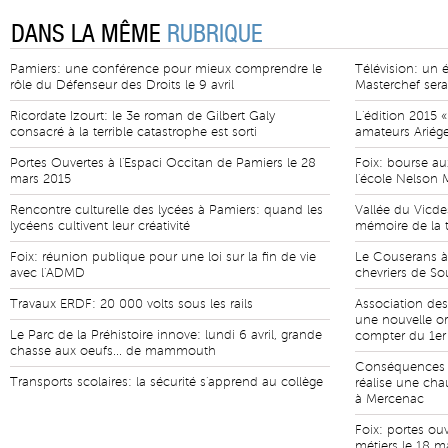
DANS LA MÊME
RUBRIQUE
Pamiers: une conférence pour mieux comprendre le
Télévision: un 
rôle du Défenseur des Droits le 9 avril
Masterchef sera
Ricordate Izourt: le 3e roman de Gilbert Galy
L'édition 2015 «
consacré à la terrible catastrophe est sorti
amateurs Ariége
Portes Ouvertes à l'Espaci Occitan de Pamiers le 28
Foix: bourse aux
mars 2015
l'école Nelson
Rencontre culturelle des lycées à Pamiers: quand les
Vallée du Vicd
lycéens cultivent leur créativité
mémoire de la t
Foix: réunion publique pour une loi sur la fin de vie
Le Couserans à
avec l'ADMD
chevriers de S
Travaux ERDF: 20 000 volts sous les rails
Association des 
une nouvelle or
Le Parc de la Préhistoire innove: lundi 6 avril, grande
compter du 1er 
chasse aux oeufs... de mammouth
Conséquences d
Transports scolaires: la sécurité s'apprend au collège
réalise une cha
à Mercenac
Foix: portes ou
métiers le 18 m