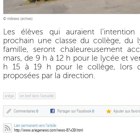
© midinews (archives)
Les élèves qui auraient l’intention
prochain une classe du collège, du l
famille, seront chaleureusement accu
mars, de 9 h à 12 h pour le lycée et v
h 15 à 19 h pour le collège, lors 
proposées par la direction.
ariège
en bref dans l'actualité
Commentaires
0
Partager sur Facebook
0
Ajouter aux favori
Lien permanent vers l'article:
http://www.ariegenews.com/news-87439.html