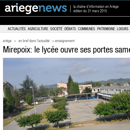
la chaîne d'information en Ariège
édition du 31 mars 2015
ACTUALITÉS
AGRICULTURE
SOCIÉTÉ
DÉBATS
COMMUNES
PATRIMOINE
LOISIRS
ariège
>
en bref dans l'actualité
> enseignement
Mirepoix: le lycée ouvre ses portes sam