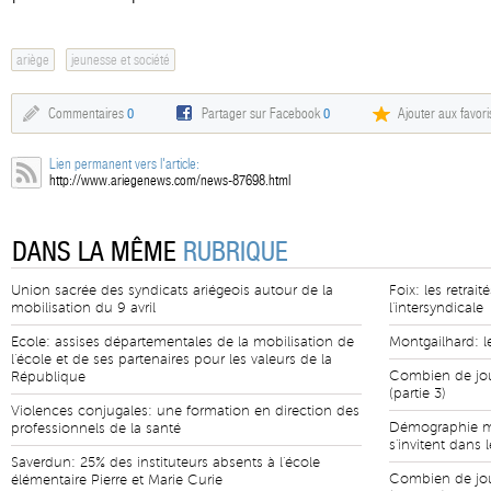
ariège
jeunesse et société
Commentaires
0
Partager sur Facebook
0
Ajouter aux favori
Lien permanent vers l'article:
http://www.ariegenews.com/news-87698.html
DANS LA MÊME
RUBRIQUE
Union sacrée des syndicats ariégeois autour de la
Foix: les retrai
mobilisation du 9 avril
l'intersyndicale
Ecole: assises départementales de la mobilisation de
Montgailhard: 
l'école et de ses partenaires pour les valeurs de la
Combien de jour
République
(partie 3)
Violences conjugales: une formation en direction des
Démographie mé
professionnels de la santé
s'invitent dans 
Saverdun: 25% des instituteurs absents à l'école
Combien de jour
élémentaire Pierre et Marie Curie