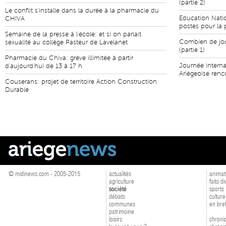
(partie 2)
Le conflit s'installe dans la durée à la pharmacie du
Education Natio
CHIVA
postes pour la 
Semaine de la presse à l'école: et si on parlait
Combien de jour
sexualité au collège Pasteur de Lavelanet
(partie 1)
Pharmacie du Chiva: grève illimitée à partir
Journée intern
d'aujourd'hui de 13 à 17 h
Ariégeoise renc
Couserans: projet de territoire Action Construction
Durable
© midinews.com - 2005-2015
actualités
animat
agriculture
faits d
société
sports
débats
culture
communes
en bre
patrimoine
loisirs
chroniq