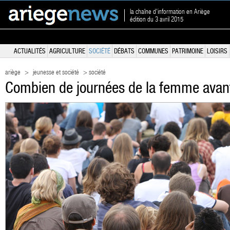
la chaîne d'information en Ariège
édition du 3 avril 2015
ACTUALITÉS
AGRICULTURE
SOCIÉTÉ
DÉBATS
COMMUNES
PATRIMOINE
LOISIRS
ariège
>
jeunesse et société
> société
Combien de journées de la femme avant l