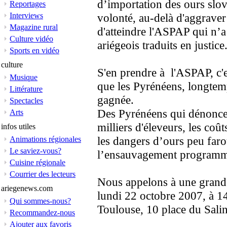
d’importation des ours slov
Reportages
Interviews
volonté, au-delà d'aggraver 
Magazine rural
d'atteindre l'ASPAP qui n’a
Culture vidéo
ariégeois traduits en justice
Sports en vidéo
culture
S'en prendre à l'ASPAP, c'es
Musique
que les Pyrénéens, longtem
Littérature
gagnée.
Spectacles
Des Pyrénéens qui dénoncent
Arts
milliers d'éleveurs, les co
infos utiles
les dangers d’ours peu faro
Animations régionales
Le saviez-vous?
l’ensauvagement programmé 
Cuisine régionale
Courrier des lecteurs
Nous appelons à une grande 
ariegenews.com
lundi 22 octobre 2007, à 14
Qui sommes-nous?
Toulouse, 10 place du Salin
Recommandez-nous
Ajouter aux favoris