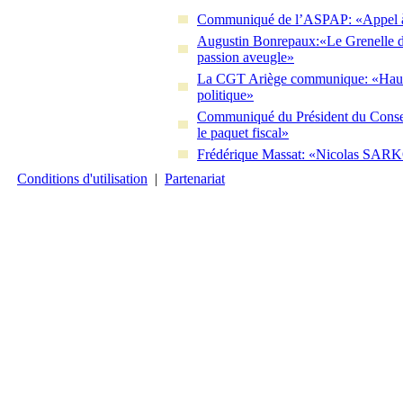
Communiqué de l’ASPAP: «Appel à u
Augustin Bonrepaux:«Le Grenelle d
passion aveugle»
La CGT Ariège communique: «Hauss
politique»
Communiqué du Président du Conseil
le paquet fiscal»
Frédérique Massat: «Nicolas SARKOZY
Conditions d'utilisation
|
Partenariat