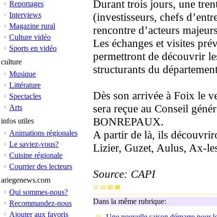
Durant trois jours, une tr
Reportages
Interviews
(investisseurs, chefs d’ent
Magazine rural
rencontre d’acteurs majeur
Culture vidéo
Les échanges et visites pr
Sports en vidéo
permettront de découvrir le
culture
structurants du département
Musique
Littérature
Dès son arrivée à Foix le v
Spectacles
sera reçue au Conseil génér
Arts
BONREPAUX.
infos utiles
A partir de là, ils découvrir
Animations régionales
Le saviez-vous?
Lizier, Guzet, Aulus, Ax-l
Cuisine régionale
Courrier des lecteurs
Source: CAPI
ariegenews.com
Qui sommes-nous?
Dans la même rubrique:
Recommandez-nous
Ajouter aux favoris
Une nouvelle saison démarre pour le