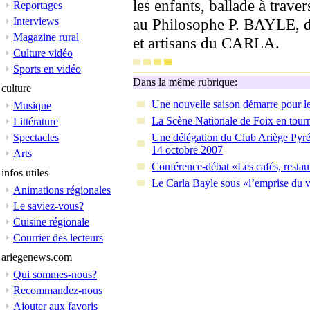
les enfants, ballade à trave
Reportages
Interviews
au Philosophe P. BAYLE, dé
Magazine rural
et artisans du CARLA.
Culture vidéo
Sports en vidéo
Dans la même rubrique:
culture
Une nouvelle saison démarre pour le
Musique
La Scène Nationale de Foix en tourn
Littérature
Spectacles
Une délégation du Club Ariège Pyrén
14 octobre 2007
Arts
Conférence-débat «Les cafés, restau
infos utiles
Le Carla Bayle sous «l’emprise du 
Animations régionales
Le saviez-vous?
Cuisine régionale
Courrier des lecteurs
ariegenews.com
Qui sommes-nous?
Recommandez-nous
Ajouter aux favoris