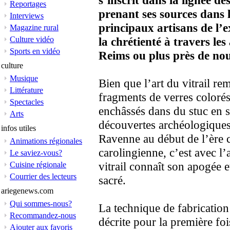
s’inscrit dans la lignée de
Reportages
prenant ses sources dans 
Interviews
principaux artisans de l’
Magazine rural
Culture vidéo
la chrétienté à travers le
Sports en vidéo
Reims ou plus près de no
culture
Musique
Bien que l’art du vitrail re
Littérature
fragments de verres coloré
Spectacles
enchâssés dans du stuc en s
Arts
découvertes archéologiques 
infos utiles
Ravenne au début de l’ère c
Animations régionales
carolingienne, c’est avec l’
Le saviez-vous?
vitrail connaît son apogée 
Cuisine régionale
Courrier des lecteurs
sacré.
ariegenews.com
Qui sommes-nous?
La technique de fabricatio
Recommandez-nous
décrite pour la première foi
Ajouter aux favoris