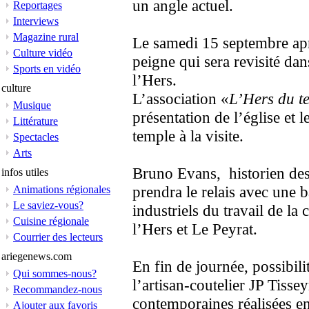
un angle actuel.
Reportages
Interviews
Magazine rural
Le samedi 15 septembre aprè
Culture vidéo
peigne qui sera revisité dan
Sports en vidéo
l’Hers.
culture
L’association «
L’Hers du t
Musique
présentation de l’église et 
Littérature
temple à la visite.
Spectacles
Arts
Bruno Evans, historien des 
infos utiles
prendra le relais avec une 
Animations régionales
Le saviez-vous?
industriels du travail de la 
Cuisine régionale
l’Hers et Le Peyrat.
Courrier des lecteurs
ariegenews.com
En fin de journée, possibil
Qui sommes-nous?
l’artisan-coutelier JP Tisse
Recommandez-nous
contemporaines réalisées e
Ajouter aux favoris