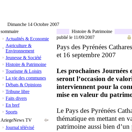
Dimanche 14 Octobre 2007
sommaire
Histoire & Patrimoine
publié le 11/09/2007
Actualités & Economie
Agriculture &
Pays des Pyrénées Cathares:
Environnement
et 16 septembre 2007
Jeunesse & Société
Histoire & Patrimoine
Les prochaines Journées 
Tourisme & Loisirs
seront l’occasion de valori
La vie des communes
Débats & Opinions
interviennent pour la conn
Tribune libre
mise en valeur du patrimo
Faits divers
En bref
Le Pays des Pyrénées Cathar
Sports
thématique en mettant en va
AriegeNews TV
patrimoine aussi bien d’un 
Journal télévisé