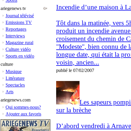
Sports
Incendie d’une maison à L
ariegenews tv
Journal télévisé
Tôt dans la matinée, vers 5
Emissions TV
Reportages
produit un incendie avenue
Interviews
croisement du chemin de Ca
Magazine rural
"Modeste", bien connu de la
Culture vidéo
longue date, qui était la p
Sports en vidéo
voisin, ancien...
culture
publié le 07/02/2007
Musique
Littérature
Spectacles
Arts
ariegenews.com
Les sapeurs pompie
Qui sommes-nous?
sur la brèche
Ajouter aux favoris
D’abord vendredi à Arnave