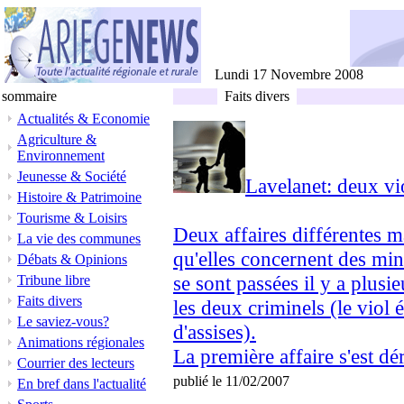
Lundi 17 Novembre 2008
sommaire
Faits divers
Actualités & Economie
Agriculture &
Environnement
Jeunesse & Société
Lavelanet: deux vio
Histoire & Patrimoine
Tourisme & Loisirs
Deux affaires différentes m
La vie des communes
qu'elles concernent des min
Débats & Opinions
se sont passées il y a plusi
Tribune libre
Faits divers
les deux criminels (le viol 
Le saviez-vous?
d'assises).
Animations régionales
La première affaire s'est dér
Courrier des lecteurs
publié le 11/02/2007
En bref dans l'actualité