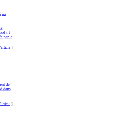
é au
ux
ol a-t-
e par la
'article
]
ent de
rd dans
'article
]