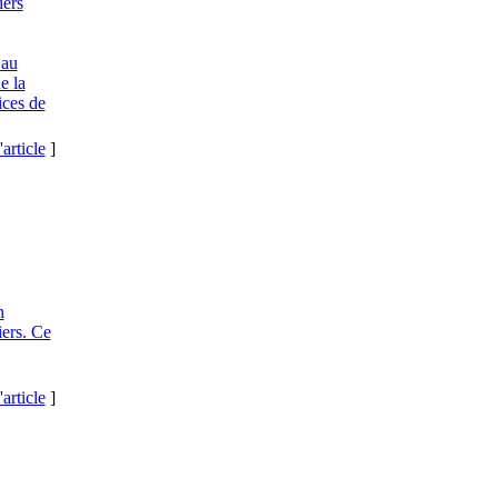
iers
 au
e la
ices de
'article
]
n
ers. Ce
'article
]