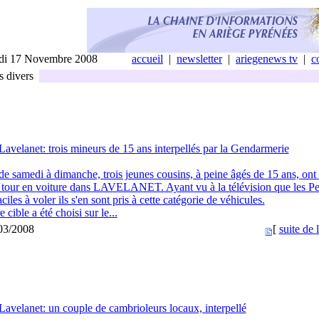
di 17 Novembre 2008
accueil
|
newsletter
|
ariegenews tv
|
c
s divers
Lavelanet: trois mineurs de 15 ans interpellés par la Gendarmerie
de samedi à dimanche, trois jeunes cousins, à peine âgés de 15 ans, ont
un tour en voiture dans LAVELANET. Ayant vu à la télévision que les P
ciles à voler ils s'en sont pris à cette catégorie de véhicules.
cible a été choisi sur le...
/03/2008
[
suite de l
Lavelanet: un couple de cambrioleurs locaux, interpellé