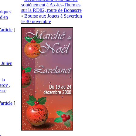
soutènement à Ax-les-Thermes
sur la RD82, route de Bonascre
niques
•
Bourse aux Jouets à Saverdun
d'en
le 30 novembre
'article
]
 Julien
 la
roy ,
esse
'article
]