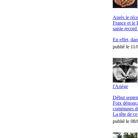
Après le réce
France et le 
saisie record
En effet, dan
publié le 11
l'Ariège
Début septem
Foix dénonçan
communes de 
La tête de ce
publié le 08