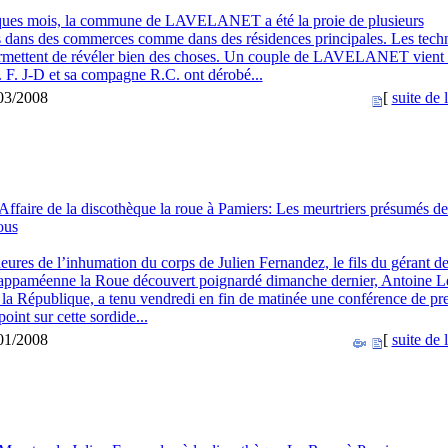
ques mois, la commune de LAVELANET a été la proie de plusieurs
 dans des commerces comme dans des résidences principales. Les tech
rmettent de révéler bien des choses. Un couple de LAVELANET vient 
is. F. J-D et sa compagne R.C. ont dérobé...
/03/2008
[
suite de l
Affaire de la discothèque la roue à Pamiers: Les meurtriers présumés de
ous
ures de l’inhumation du corps de Julien Fernandez, le fils du gérant de
appaméenne la Roue découvert poignardé dimanche dernier, Antoine Le
 la République, a tenu vendredi en fin de matinée une conférence de pr
point sur cette sordide...
/01/2008
[
suite de l