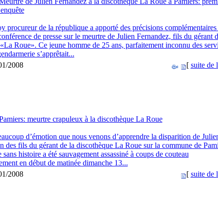
Meurtre de Julien Fernandez à la discothèque La Roue à Pamiers: prem
l’enquête
y procureur de la république a apporté des précisions complémentaires
onférence de presse sur le meurtre de Julien Fernandez, fils du gérant d
t «La Roue». Ce jeune homme de 25 ans, parfaitement inconnu des serv
gendarmerie s’apprêtait...
/01/2008
[
suite de l
Pamiers: meurtre crapuleux à la discothèque La Roue
eaucoup d’émotion que nous venons d’apprendre la disparition de Julie
n des fils du gérant de la discothèque La Roue sur la commune de Pami
sans histoire a été sauvagement assassiné à coups de couteau
ement en début de matinée dimanche 13...
/01/2008
[
suite de l