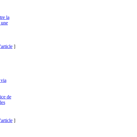
re la
r une
'article
]
 via
ice de
les
'article
]