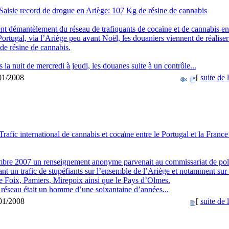
Saisie record de drogue en Ariège: 107 Kg de résine de cannabis
nt démantèlement du réseau de trafiquants de cocaïne et de cannabis ent
Portugal, via l’Ariège peu avant Noël, les douaniers viennent de réalise
 de résine de cannabis.
s la nuit de mercredi à jeudi, les douanes suite à un contrôle...
/01/2008
[
suite de l
Trafic international de cannabis et cocaïne entre le Portugal et la France
bre 2007 un renseignement anonyme parvenait au commissariat de pol
t un trafic de stupéfiants sur l’ensemble de l’Ariège et notamment sur 
Foix, Pamiers, Mirepoix ainsi que le Pays d’Olmes.
 réseau était un homme d’une soixantaine d’années...
/01/2008
[
suite de l