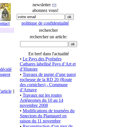
newsletter
abonnez vous!
politique de confidentialité
ontact
rechercher
rechercher un article:
En bref dans l'actualité
•
Le Pays des Pyrénées
Cathares labellisé Pays d’Art et
d’Histoire
 décidé
eugeot
•
Travaux de purge d’une paroi
rocheuse de la RD 20 (Route
des corniches) - Commune
d’Arnave
'article
]
•
Travaux sur les routes
Ariégeoises du 10 au 14
novembre 2008
•
Modifications de tournées du
Smectom du Plantaurel en
raison du 11 novembre
•
Reconstruction d’un mur de