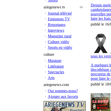
Sports
Depuis quel
ariegenews tv
cambriolages
Journal télévisé
nouvelles pe
faire les fra
Emissions TV
publié le 16
Reportages
Interviews
Magazine rural
Culture vidéo
Sports en vidéo
culture
sous les verr
Musique
A quelques he
Littérature
discothèque 
Spectacles
procureur de
Arts
pour faire le 
publié le 18
ariegenews.com
Qui sommes-nous?
Ajouter aux favoris