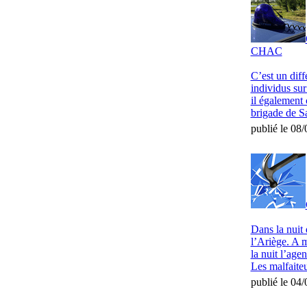
CHAC
C’est un diff
individus sur
il également 
brigade de Sa
publié le 08
Dans la nuit
l’Ariège. A 
la nuit l’age
Les malfaiteu
publié le 04