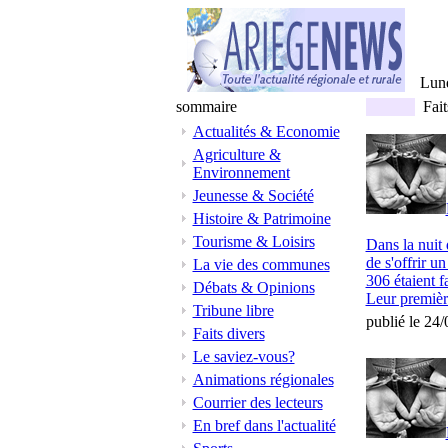
Lun
sommaire
Fait
Actualités & Economie
Agriculture &
Environnement
Jeunesse & Société
Histoire & Patrimoine
Tourisme & Loisirs
Dans la nuit 
de s'offrir 
La vie des communes
306 étaient fa
Débats & Opinions
Leur première 
Tribune libre
publié le 24
Faits divers
Le saviez-vous?
Animations régionales
Courrier des lecteurs
En bref dans l'actualité