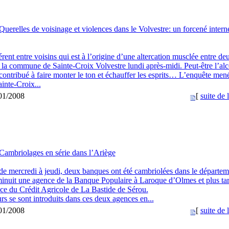
Querelles de voisinage et violences dans le Volvestre: un forcené intern
érent entre voisins qui est à l’origine d’une altercation musclée entre de
 la commune de Sainte-Croix Volvestre lundi après-midi. Peut-être l’alco
contribué à faire monter le ton et échauffer les esprits… L’enquête mené
inte-Croix...
/01/2008
[
suite de l
Cambriolages en série dans l’Ariège
 de mercredi à jeudi, deux banques ont été cambriolées dans le départem
minuit une agence de la Banque Populaire à Laroque d’Olmes et plus ta
nce du Crédit Agricole de La Bastide de Sérou.
rs se sont introduits dans ces deux agences en...
/01/2008
[
suite de l