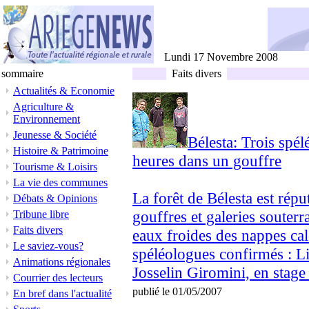
Lundi 17 Novembre 2008
sommaire
Faits divers
Actualités & Economie
Agriculture &
Environnement
Jeunesse & Société
Bélesta: Trois spé
Histoire & Patrimoine
heures dans un gouffre
Tourisme & Loisirs
La vie des communes
La forêt de Bélesta est répu
Débats & Opinions
gouffres et galeries souterr
Tribune libre
Faits divers
eaux froides des nappes cal
Le saviez-vous?
spéléologues confirmés : L
Animations régionales
Josselin Giromini, en stage
Courrier des lecteurs
publié le 01/05/2007
En bref dans l'actualité