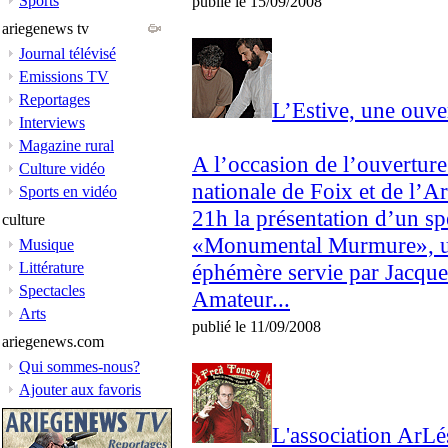
Sports
publié le 15/09/2008
ariegenews tv
Journal télévisé
Emissions TV
Reportages
L’Estive, une ouv
Interviews
Magazine rural
A l’occasion de l’ouverture 
Culture vidéo
nationale de Foix et de l’A
Sports en vidéo
21h la présentation d’un sp
culture
«Monumental Murmure», un
Musique
Littérature
éphémère servie par Jacqu
Spectacles
Amateur...
Arts
publié le 11/09/2008
ariegenews.com
Qui sommes-nous?
Ajouter aux favoris
L'association ArLé