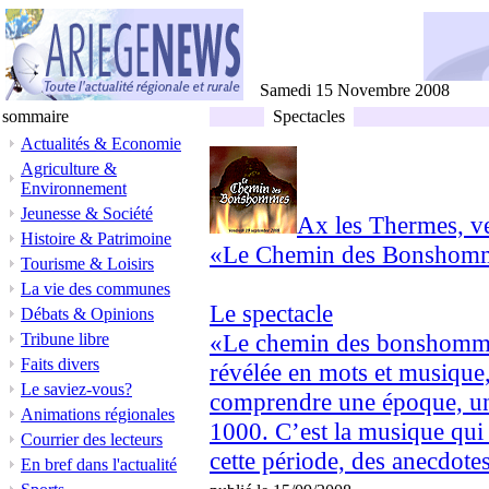
Samedi 15 Novembre 2008
sommaire
Spectacles
Actualités & Economie
Agriculture &
Environnement
Jeunesse & Société
Ax les Thermes, v
Histoire & Patrimoine
«Le Chemin des Bonshom
Tourisme & Loisirs
La vie des communes
Le spectacle
Débats & Opinions
«Le chemin des bonshommes
Tribune libre
Faits divers
révélée en mots et musique
Le saviez-vous?
comprendre une époque, un
Animations régionales
1000. C’est la musique qui 
Courrier des lecteurs
cette période, des anecdotes
En bref dans l'actualité