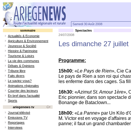
Samedi 30 Août 2008
sommaire
Spectacles
24/07/2008
Actualités & Economie
Agriculture & Environnement
Les dimanche 27 juillet 
Jeunesse & Société
Histoire & Patrimoine
Tourisme & Loisirs
Programme:
La vie des communes
Débats & Opinions
15h00:
«
Le Pays de Rien
», Cie Ca
Tribune libre
Le pays de Rien a son roi qui chasse
Faits divers
Le saviez-vous?
les enferme dans des cages. Sa fill
Animations régionales
Courrier des lecteurs
16h30:
«
Azimut St. Amour 1ère
», 
En bref dans l'actualité
Eric pionnier, dans son spectacle 
Sports
Bonange de Bataclown...
ariegenews tv
18h00:
«
La Panne
» par Un Kilo d'
Journal télévisé
Emissions TV
M. Victor est en voyage d'affaires a
Reportages
panne; il faut un grand chambardem
Interviews