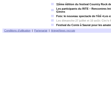
11ème édition du festival Country Rock d
Les participants du RITE – Rencontres Inte
Girons
Foix: le nouveau spectacle de l’été «Les 
Les dimanche 27 juillet et 10 août: Circ’o 
Festival du Conte à Saurat pour les amateu
Conditions d'utilisation
|
Partenariat
|
AriegeNews recrute