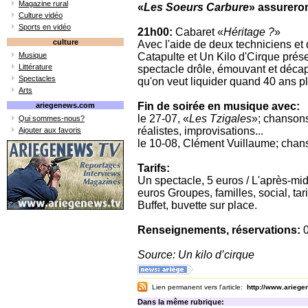
Magazine rural
«
Les Soeurs Carbure
» assureron
Culture vidéo
Sports en vidéo
21h00:
Cabaret «
Héritage ?
»
culture
Avec l'aide de deux techniciens et 
Musique
Catapulte et Un Kilo d'Cirque prése
Littérature
spectacle drôle, émouvant et décap
Spectacles
qu'on veut liquider quand 40 ans plu
Arts
Fin de soirée en musique avec:
ariegenews.com
le 27-07, «
Les Tzigales
»; chansons
Qui sommes-nous?
réalistes, improvisations...
Ajouter aux favoris
le 10-08, Clément Vuillaume; chan
Tarifs:
Un spectacle, 5 euros / L'après-mid
euros Groupes, familles, social, tari
Buffet, buvette sur place.
Renseignements, réservations:
0
Source: Un kilo d’cirque
Lien permanent vers l'article:
http://www.arieg
Dans la même rubrique: