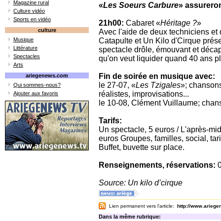
Magazine rural
«
Les Soeurs Carbure
» assureron
Culture vidéo
Sports en vidéo
21h00:
Cabaret «
Héritage ?
»
culture
Avec l'aide de deux techniciens et 
Musique
Catapulte et Un Kilo d'Cirque prése
Littérature
spectacle drôle, émouvant et décap
Spectacles
qu'on veut liquider quand 40 ans plu
Arts
Fin de soirée en musique avec:
ariegenews.com
le 27-07, «
Les Tzigales
»; chansons
Qui sommes-nous?
réalistes, improvisations...
Ajouter aux favoris
le 10-08, Clément Vuillaume; chan
Tarifs:
Un spectacle, 5 euros / L'après-mid
euros Groupes, familles, social, tari
Buffet, buvette sur place.
Renseignements, réservations:
0
Source: Un kilo d’cirque
Lien permanent vers l'article:
http://www.arieg
Dans la même rubrique: