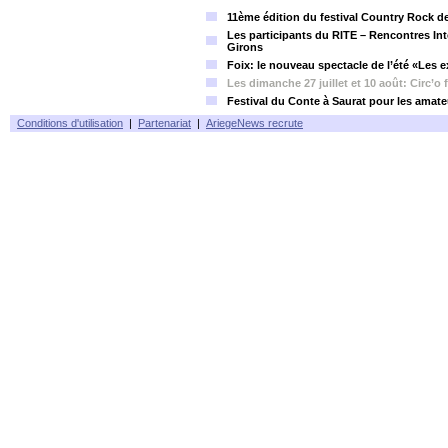
11ème édition du festival Country Rock d
Les participants du RITE – Rencontres Inte
Girons
Foix: le nouveau spectacle de l’été «Les 
Les dimanche 27 juillet et 10 août: Circ’o 
Festival du Conte à Saurat pour les amateu
Conditions d'utilisation
|
Partenariat
|
AriegeNews recrute