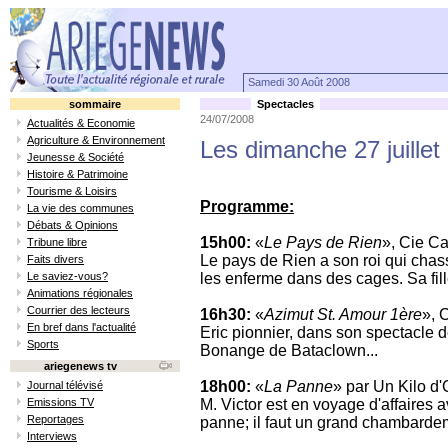
Samedi 30 Août 2008
sommaire
Spectacles
24/07/2008
Actualités & Economie
Agriculture & Environnement
Les dimanche 27 juillet 
Jeunesse & Société
Histoire & Patrimoine
Tourisme & Loisirs
Programme:
La vie des communes
Débats & Opinions
15h00:
«
Le Pays de Rien
», Cie Ca
Tribune libre
Le pays de Rien a son roi qui chasse
Faits divers
Le saviez-vous?
les enferme dans des cages. Sa fill
Animations régionales
Courrier des lecteurs
16h30:
«
Azimut St. Amour 1ère
», 
En bref dans l'actualité
Eric pionnier, dans son spectacle 
Sports
Bonange de Bataclown...
ariegenews tv
18h00:
«
La Panne
» par Un Kilo d'
Journal télévisé
Emissions TV
M. Victor est en voyage d'affaires a
Reportages
panne; il faut un grand chambardem
Interviews