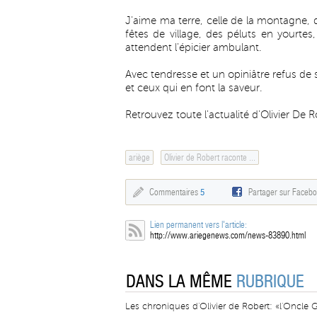
J'aime ma terre, celle de la montagne, 
fêtes de village, des péluts en yourt
attendent l'épicier ambulant.
Avec tendresse et un opiniâtre refus de 
et ceux qui en font la saveur.
Retrouvez toute l'actualité d'Olivier De 
ariège
Olivier de Robert raconte ...
Commentaires
5
Partager sur Faceb
Lien permanent vers l'article:
http://www.ariegenews.com/news-83890.html
DANS LA MÊME
RUBRIQUE
Les chroniques d'Olivier de Robert: «l'Oncle 