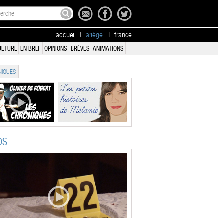
accueil
|
ariège
|
france
ULTURE
EN BREF
OPINIONS
BRÈVES
ANIMATIONS
IQUES
OS