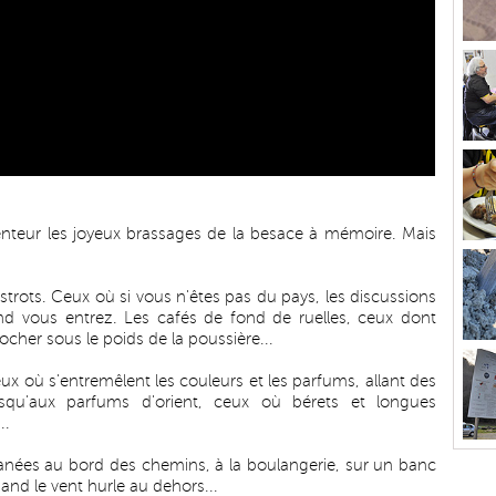
lenteur les joyeux brassages de la besace à mémoire. Mais
strots. Ceux où si vous n'êtes pas du pays, les discussions
and vous entrez. Les cafés de fond de ruelles, ceux dont
cher sous le poids de la poussière...
eux où s'entremêlent les couleurs et les parfums, allant des
usqu'aux parfums d'orient, ceux où bérets et longues
..
lanées au bord des chemins, à la boulangerie, sur un banc
and le vent hurle au dehors...