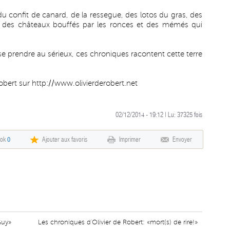
du confit de canard, de la ressegue, des lotos du gras, des
es, des châteaux bouffés par les ronces et des mémés qui
se prendre au sérieux, ces chroniques racontent cette terre
Robert sur
http://www.olivierderobert.net
02/12/2014 - 19:12 | Lu:
37325
fois
ook
0
Ajouter aux favoris
Imprimer
Envoyer
Guy»
Les chroniques d'Olivier de Robert: «mort(s) de rire!»