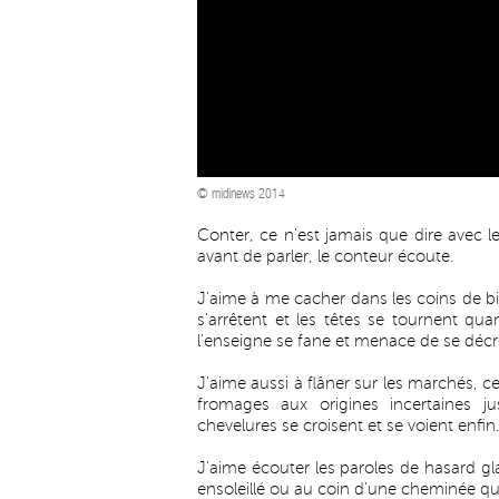
© midinews 2014
Conter, ce n'est jamais que dire avec 
avant de parler, le conteur écoute.
J'aime à me cacher dans les coins de bi
s'arrêtent et les têtes se tournent qu
l'enseigne se fane et menace de se décro
J'aime aussi à flâner sur les marchés, c
fromages aux origines incertaines j
chevelures se croisent et se voient enfin.
J'aime écouter les paroles de hasard g
ensoleillé ou au coin d'une cheminée qu