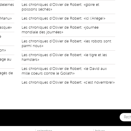
deleines
Les chroniques d'Olivier de Robert: «gloire et
poissons séchés»
à Manu»
Les chroniques d'Olivier de Robert: «ici l'Ariège!»
casque»
Les chroniques d'Olivier de Robert: «journée
mondiale des journées»
e
Les chroniques d'Olivier de Robert: «les robots sont
parmi nous»
ion»
Les chroniques d'Olivier de Robert: «le tigre et les
fage au
hamsters»
Les chroniques d'Olivier de Robert: «le David aux
ragés de
mille coeurs contre le Goliath»
Les chroniques d'Olivier de Robert: «c'est novembre!»