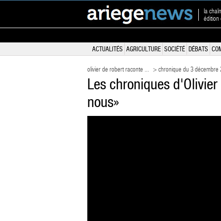
la chaî
édition
ACTUALITÉS
AGRICULTURE
SOCIÉTÉ
DÉBATS
CO
olivier de robert raconte ...
> chronique du 3 décembre
Les chroniques d'Olivier
nous»