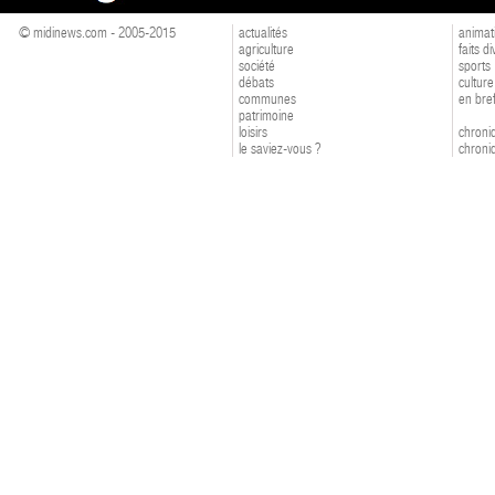
© midinews.com - 2005-2015
actualités
animat
agriculture
faits d
société
sports
débats
culture
communes
en bre
patrimoine
loisirs
chroniq
le saviez-vous ?
chroniq