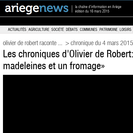
la chaîne d'information en Ariège
édition du 16 mars 2015
ACTUALITÉS
AGRICULTURE
SOCIÉTÉ
DÉBATS
COMMUNES
PATRIMOINE
LOISIRS
olivier de robert raconte ...
> chronique du 4 mars 201
Les chroniques d'Olivier de Robert
madeleines et un fromage»