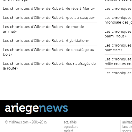
Les chroniques d'Olivier de Robert: «le rêve à Manu»
Les chroniques d
Les chroniques d'Olivier de Robert: «pet' au casque»
Les chroniques 
mondiale des j
Les chroniques d'Olivier de Robert: «le monde
animal»
Les chroniques 
parmi nous»
Les chroniques d'Olivier de Robert: «hybridation»
Les chroniques d
Les chroniques d'Olivier de Robert: «le chauffage au
hamsters»
bois»
Les chroniques 
Les chroniques d'Olivier de Robert: «les naufragés de
mille coeurs co
la route»
Les chroniques 
© midinews.com - 2005-2015
actualités
animat
agriculture
faits d
société
sports