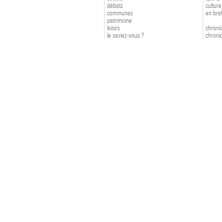
débats
culture
communes
en bre
patrimoine
loisirs
chroniq
le saviez-vous ?
chroniq