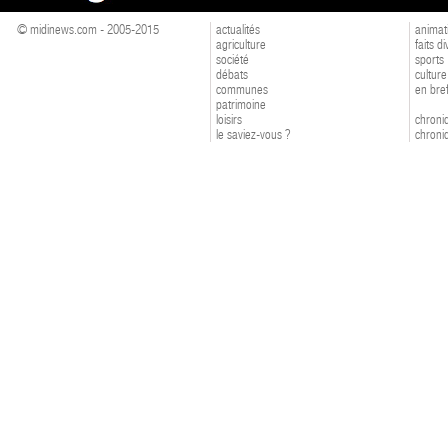
© midinews.com - 2005-2015
actualités
animat
agriculture
faits d
société
sports
débats
culture
communes
en bre
patrimoine
loisirs
chroniq
le saviez-vous ?
chroniq