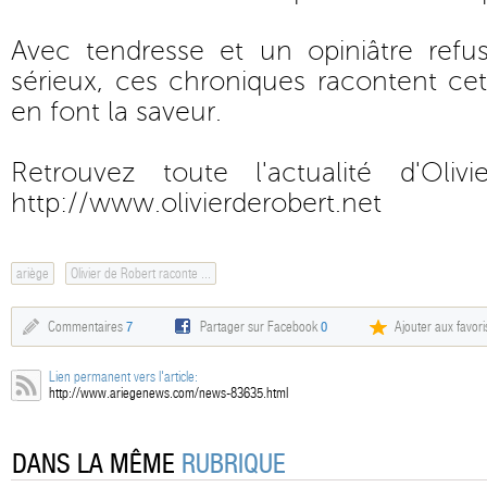
Avec tendresse et un opiniâtre ref
sérieux, ces chroniques racontent cet
en font la saveur.
Retrouvez toute l'actualité d'Oli
http://www.olivierderobert.net
ariège
Olivier de Robert raconte ...
Commentaires
7
Partager sur Facebook
0
Ajouter aux favori
Lien permanent vers l'article:
http://www.ariegenews.com/news-83635.html
DANS LA MÊME
RUBRIQUE