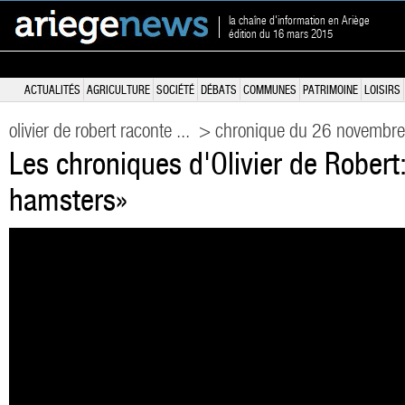
la chaîne d'information en Ariège
édition du 16 mars 2015
ACTUALITÉS
AGRICULTURE
SOCIÉTÉ
DÉBATS
COMMUNES
PATRIMOINE
LOISIRS
olivier de robert raconte ...
> chronique du 26 novembr
Les chroniques d'Olivier de Robert: 
hamsters»