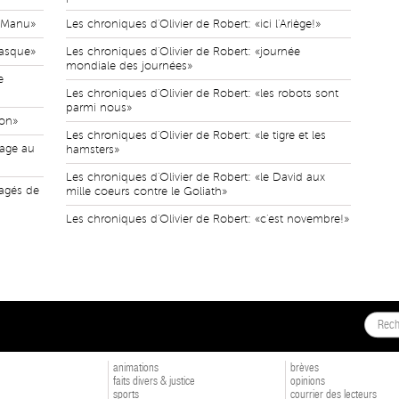
à Manu»
Les chroniques d'Olivier de Robert: «ici l'Ariège!»
casque»
Les chroniques d'Olivier de Robert: «journée
mondiale des journées»
e
Les chroniques d'Olivier de Robert: «les robots sont
parmi nous»
ion»
Les chroniques d'Olivier de Robert: «le tigre et les
fage au
hamsters»
Les chroniques d'Olivier de Robert: «le David aux
ragés de
mille coeurs contre le Goliath»
Les chroniques d'Olivier de Robert: «c'est novembre!»
animations
brèves
faits divers & justice
opinions
sports
courrier des lecteurs