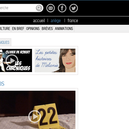
accueil
|
ariège
|
france
ULTURE
EN BREF
OPINIONS
BRÈVES
ANIMATIONS
IQUES
OS