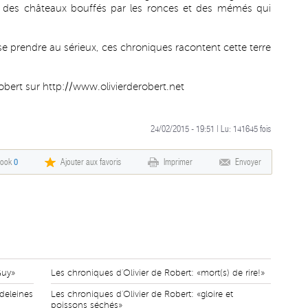
es, des châteaux bouffés par les ronces et des mémés qui
se prendre au sérieux, ces chroniques racontent cette terre
Robert sur
http://www.olivierderobert.net
24/02/2015 - 19:51 | Lu:
141645
fois
book
0
Ajouter aux favoris
Imprimer
Envoyer
Guy»
Les chroniques d'Olivier de Robert: «mort(s) de rire!»
deleines
Les chroniques d'Olivier de Robert: «gloire et
poissons séchés»