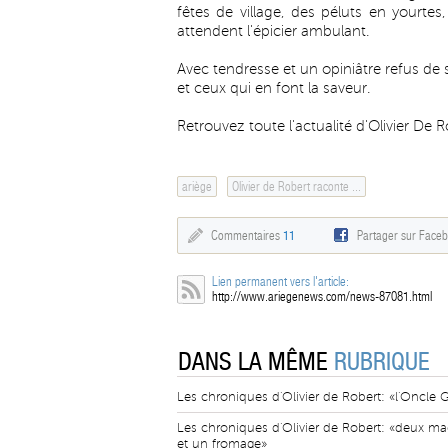
fêtes de village, des péluts en yourt
attendent l'épicier ambulant.
Avec tendresse et un opiniâtre refus de 
et ceux qui en font la saveur.
Retrouvez toute l'actualité d'Olivier De 
ariège
Olivier de Robert raconte ...
Commentaires
11
Partager sur Face
Lien permanent vers l'article:
http://www.ariegenews.com/news-87081.html
DANS LA MÊME
RUBRIQUE
Les chroniques d'Olivier de Robert: «l'Oncle 
Les chroniques d'Olivier de Robert: «deux ma
et un fromage»