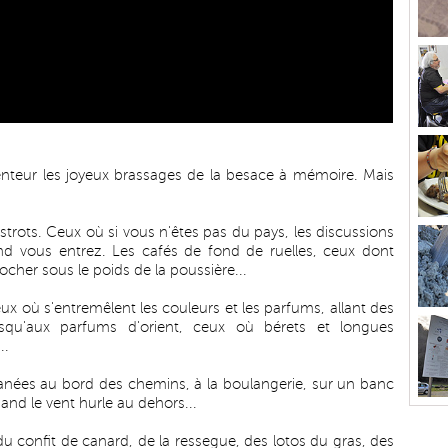
lenteur les joyeux brassages de la besace à mémoire. Mais
strots. Ceux où si vous n'êtes pas du pays, les discussions
and vous entrez. Les cafés de fond de ruelles, ceux dont
cher sous le poids de la poussière...
eux où s'entremêlent les couleurs et les parfums, allant des
usqu'aux parfums d'orient, ceux où bérets et longues
..
lanées au bord des chemins, à la boulangerie, sur un banc
and le vent hurle au dehors...
du confit de canard, de la ressegue, des lotos du gras, des