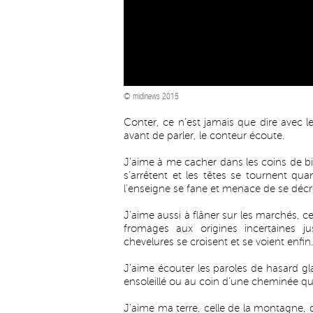
© midinews 2015
Conter, ce n'est jamais que dire avec 
avant de parler, le conteur écoute.
J'aime à me cacher dans les coins de bi
s'arrêtent et les têtes se tournent qu
l'enseigne se fane et menace de se décro
J'aime aussi à flâner sur les marchés, c
fromages aux origines incertaines j
chevelures se croisent et se voient enfin.
J'aime écouter les paroles de hasard g
ensoleillé ou au coin d'une cheminée qu
J'aime ma terre, celle de la montagne, 