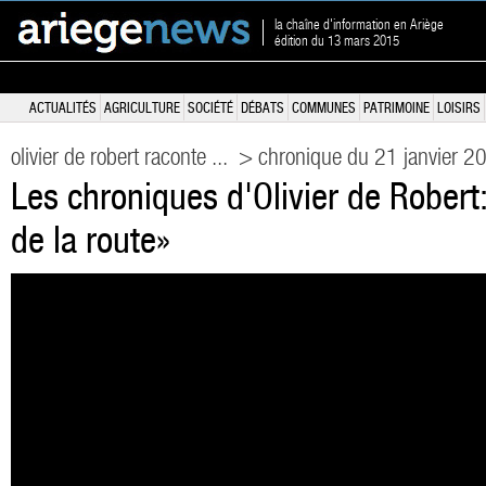
la chaîne d'information en Ariège
édition du 13 mars 2015
ACTUALITÉS
AGRICULTURE
SOCIÉTÉ
DÉBATS
COMMUNES
PATRIMOINE
LOISIRS
olivier de robert raconte ...
> chronique du 21 janvier 2
Les chroniques d'Olivier de Robert
de la route»