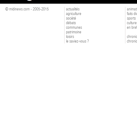
© midinews.com - 2005-2015
actualités
animat
agriculture
faits d
société
sports
débats
culture
communes
en bre
patrimoine
loisirs
chroniq
le saviez-vous ?
chroniq