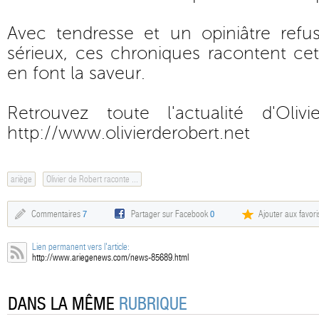
Avec tendresse et un opiniâtre ref
sérieux, ces chroniques racontent cet
en font la saveur.
Retrouvez toute l'actualité d'Oli
http://www.olivierderobert.net
ariège
Olivier de Robert raconte ...
Commentaires
7
Partager sur Facebook
0
Ajouter aux favori
Lien permanent vers l'article:
http://www.ariegenews.com/news-85689.html
DANS LA MÊME
RUBRIQUE