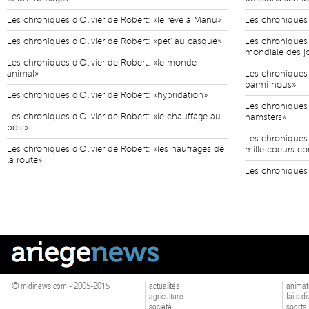
Les chroniques d'Olivier de Robert: «le rêve à Manu»
Les chroniques d
Les chroniques d'Olivier de Robert: «pet' au casque»
Les chroniques 
mondiale des j
Les chroniques d'Olivier de Robert: «le monde
animal»
Les chroniques 
parmi nous»
Les chroniques d'Olivier de Robert: «hybridation»
Les chroniques d
Les chroniques d'Olivier de Robert: «le chauffage au
hamsters»
bois»
Les chroniques 
Les chroniques d'Olivier de Robert: «les naufragés de
mille coeurs co
la route»
Les chroniques 
© midinews.com - 2005-2015
actualités
animat
agriculture
faits d
société
sports