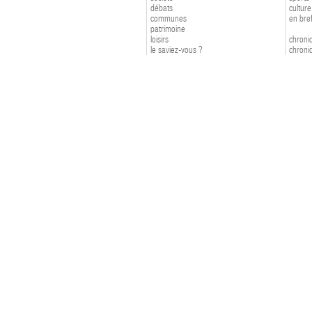
débats
culture
communes
en bre
patrimoine
loisirs
chroniq
le saviez-vous ?
chroniq