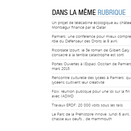
DANS LA MÊME
RUBRIQUE
Un projet de télécabine écologique au châte
Montségur financé par le Qatar
Pamiers: une conférence pour mieux compre
rôle du Défenseur des Droits le 9 avril
Ricordate Izourt: le 3e roman de Gilbert Galy
consacré à la terrible catastrophe est sorti
Portes Ouvertes à l'Espaci Occitan de Pamiers
mars 2015
Rencontre culturelle des lycées à Pamiers: qu
lycéens cultivent leur créativité
Foix: réunion publique pour une loi sur la fin
avec l'ADMD
Travaux ERDF: 20 000 volts sous les rails
Le Parc de la Préhistoire innove: lundi 6 avril
chasse aux oeufs... de mammouth