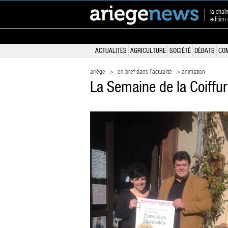
la chaî
édition
ACTUALITÉS
AGRICULTURE
SOCIÉTÉ
DÉBATS
CO
ariège
>
en bref dans l'actualité
> animation
La Semaine de la Coiffur