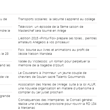
au de
Transports scolaires: la sécurité s'apprend au collège
Télévision: un épisode de la 5ème saison de
ndre le
Masterchef sera tourné en Ariège
L'édition 2015 «Pintur'Fol» prépare ses toiles... peintres
amateurs Ariégeois à vos pinceaux!
Foix: bourse aux livres et animations au profit de
 le 28
l'école Nelson Mandela
Vallée du Vicdessos: un roman pour perpétuer la
and les
mémoire de la tragédie d'Izourt
Le Couserans à l'honneur: un jeune couple de
 de vie
chevriers de Soulan sacré Talents Gourmands
Association des Maires de l'Ariège: suite à la loi ALUR,
une nouvelle organisation en matière d'urbanisme à
compter du 1er juillet prochain
, grande
Conséquences des intempéries: le Conseil général
réalise une chaussée provisoire pour rouvrir la RD 134
à Mercenac