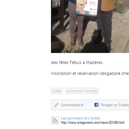
des fêtes Fébus à Mazères.
Inscription et réservation obligatoire ch
ariège
en bref dans l'actualité
Commentaires
0
Partager sur Faceb
Lien permanent vers l'article:
http://www.ariegenews.com/news-83168.html