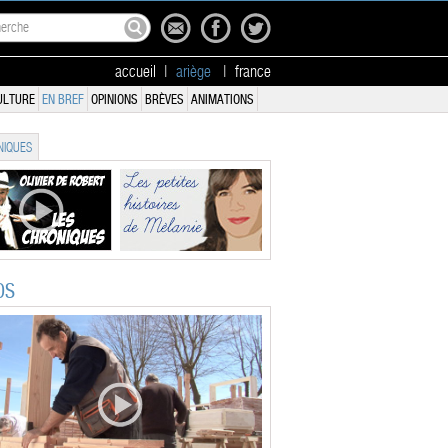
accueil
|
ariège
|
france
ULTURE
EN BREF
OPINIONS
BRÈVES
ANIMATIONS
IQUES
OS