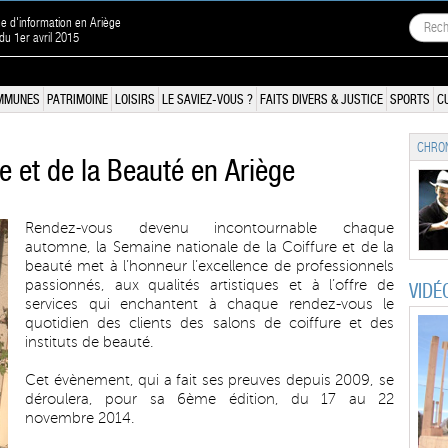
ne d'information en Ariège
 du 1er avril 2015
MMUNES
PATRIMOINE
LOISIRS
LE SAVIEZ-VOUS ?
FAITS DIVERS & JUSTICE
SPORTS
C
CHRON
e et de la Beauté en Ariège
Rendez-vous devenu incontournable chaque
automne, la Semaine nationale de la Coiffure et de la
beauté met à l’honneur l’excellence de professionnels
passionnés, aux qualités artistiques et à l’offre de
VIDÉ
services qui enchantent à chaque rendez-vous le
quotidien des clients des salons de coiffure et des
instituts de beauté.
Cet évènement, qui a fait ses preuves depuis 2009, se
déroulera, pour sa 6ème édition, du 17 au 22
novembre 2014.