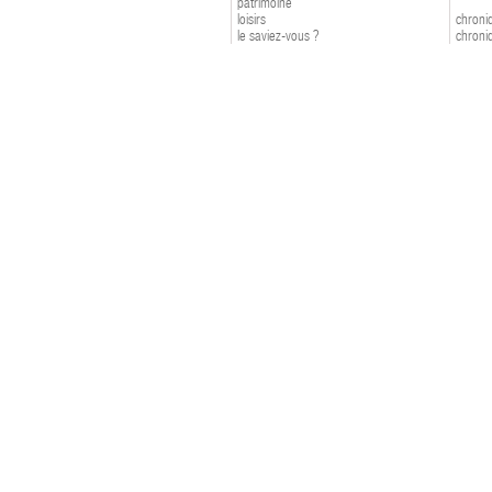
patrimoine
loisirs
chroniq
le saviez-vous ?
chroniq