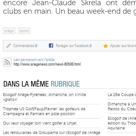
encore Jean-Claude Skrela ont dém
clubs en main. Un beau week-end de g
ariège
sports
Commentaires
0
Partager sur Facebook
0
Ajouter aux favori
Lien permanent vers l'article:
http://www.ariegenews.com/news-80506.html
DANS LA MÊME
RUBRIQUE
Ecogolf Ariège-Pyrénées: dimanche, on s'initie
La 26e Coupe du
«gratis»!
Dimanche à Unja
Trophée US Golf/Faup/Fevrier: les golfeurs de
Restos du Coe
Crampagna et Pamiers en pôle position
Ecogolf de l'Ar
Qui veut voyager loin vient golfer à Unjat
édition du Trop
Aquitaine
Les retrouvailles de Groupama sur l'Ecogolf de l'Ariège