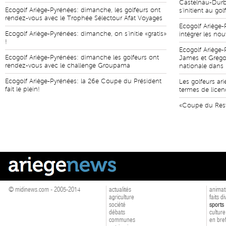
Castelnau-Durb
Ecogolf Ariège-Pyrénées: dimanche, les golfeurs ont
s'initient au gol
rendez-vous avec le Trophée Sélectour Afat Voyages
Ecogolf Ariège-
Ecogolf Ariège-Pyrénées: dimanche, on s'initie «gratis»
intégrer les no
!
Ecogolf Ariège-
Ecogolf Ariège-Pyrénées: dimanche les golfeurs ont
James et Gregor
rendez-vous avec le challenge Groupama
nationale dans 
Ecogolf Ariège-Pyrénées: la 26e Coupe du Président
Les golfeurs ar
fait le plein!
termes de licen
«Coupe du Rest
© midinews.com - 2005-2014
actualités
animat
agriculture
faits d
société
sports
débats
culture
communes
en bre