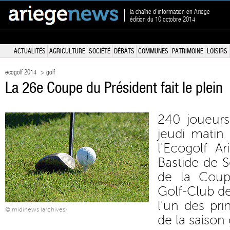
la chaîne d'information en Ariège
édition du 10 octobre 2014
ACTUALITÉS
AGRICULTURE
SOCIÉTÉ
DÉBATS
COMMUNES
PATRIMOINE
LOISIRS
ecogolf 2014
> golf
La 26e Coupe du Président fait le plein
240 joueurs
jeudi matin
l'Ecogolf A
Bastide de S
de la Coup
Golf-Club de 
l'un des pr
© midinews (archives)
de la saison