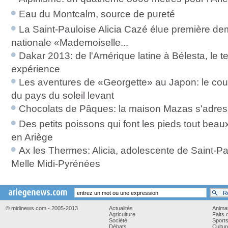
Eau du Montcalm, source de pureté
La Saint-Pauloise Alicia Cazé élue première demo
nationale «Mademoiselle...
Dakar 2013: de l'Amérique latine à Bélesta, le 
expérience
Les aventures de «Georgette» au Japon: le couv
du pays du soleil levant
Chocolats de Pâques: la maison Mazas s'adre
Des petits poissons qui font les pieds tout bea
en Ariège
Ax les Thermes: Alicia, adolescente de Saint-Pa
Melle Midi-Pyrénées
© midinews.com - 2005-2013
Actualités
Anima
Agriculture
Faits 
Société
Sport
Débats
Cultur