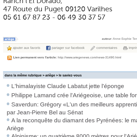
Ranch l’El Dorado,
47 Route du Puget 09120 Varilhes
05 61 67 87 23 - 06 49 30 37 57
auteur:
Anne-Sophie Terr
ajouter aux favoris
partager sur facebook
commentaires
impri
Lien permanent vers l'article:
http://www.ariegenews.com/news-31490.html
dans la même rubrique > ariège >
le saviez-vous
L'himalayiste Claude Labatut jette l'éponge
Philippe Lamand crée l'Ariégeoise, une table fo
Saverdun: Grégory «L'un des meilleurs appren
par Jean-Pierre Bel au Sénat
A la reconquête du diamant des Pyrénées: le ma
Ariège
Alpinisme: un quatrième 8000 mètres pour l'Ari