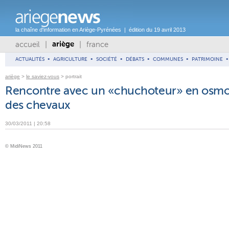
la chaîne d'information en Ariège-Pyrénées | édition du 19 avril 2013
accueil
|
|
france
ariège
ACTUALITÉS
•
AGRICULTURE
•
SOCIÉTÉ
•
DÉBATS
•
COMMUNES
•
PATRIMOINE
•
ariège
>
le saviez-vous
> portrait
Rencontre avec un «chuchoteur» en osmo
des chevaux
30/03/2011 | 20:58
© MidiNews 2011