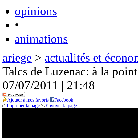
opinions
•
animations
ariege
>
actualités et écono
Talcs de Luzenac: à la point
07/07/2011 | 21:48
Ajouter à mes favoris
Facebook
Imprimer la page
Envoyer la page