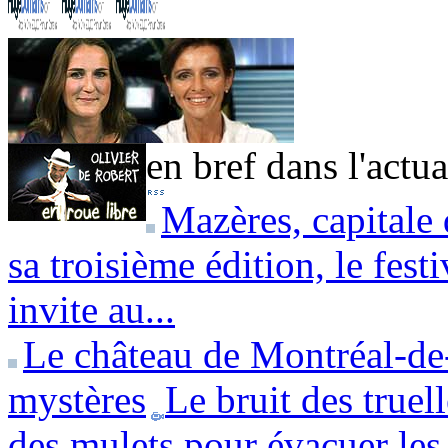
en bref dans l'actua
Mazères, capitale
sa troisième édition, le fes
invite au...
Le château de Montréal-de-
mystères
Le bruit des truell
des mulets pour évacuer les.