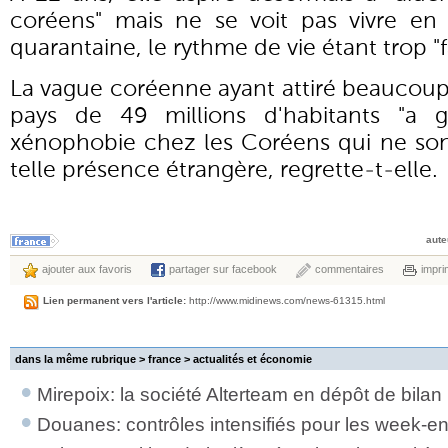
coréens" mais ne se voit pas vivre en
quarantaine, le rythme de vie étant trop "f
La vague coréenne ayant attiré beaucoup
pays de 49 millions d'habitants "a
xénophobie chez les Coréens qui ne son
telle présence étrangère, regrette-t-elle.
aute
ajouter aux favoris
partager sur facebook
commentaires
impri
Lien permanent vers l'article:
http://www.midinews.com/news-61315.html
dans la même rubrique > france >
actualités et économie
Mirepoix: la société Alterteam en dépôt de bilan
Douanes: contrôles intensifiés pour les week-en