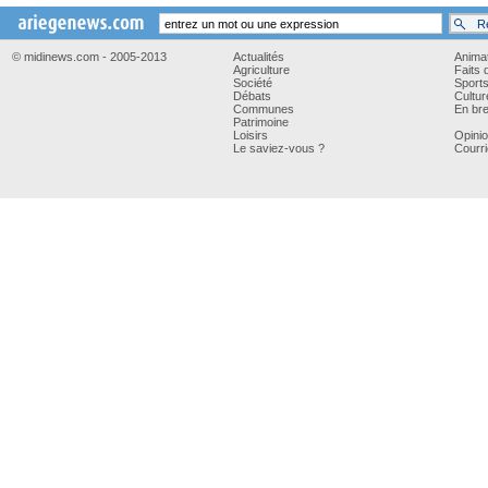
© midinews.com - 2005-2013
Actualités
Anima
Agriculture
Faits 
Société
Sport
Débats
Cultur
Communes
En bre
Patrimoine
Loisirs
Opini
Le saviez-vous ?
Courri