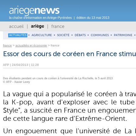
la chaîne d'information en Ariège-Pyrénées | édition du 13 mai 2013
accueil
|
|
france
ariège
ACTUALITÉS
•
AGRICULTURE
•
SOCIÉTÉ
•
DÉBATS
•
COMMUNES
•
PATRIMOINE
•
france
>
actualités et économie
> france
Essor des cours de coréen en France stimul
AFP | 24/04/2013 | 11:28
Des étudiants pendant un cours de coréen à l'université de La Rochelle, le 5 avril 2013
© AFP - Xavier Leoty
La vague qui a popularisé le coréen à tra
la K-pop, avant d'exploser avec le tub
Style", a suscité en France un engouemen
de cette langue rare d'Extrême-Orient.
Un engouement que l'université de La 