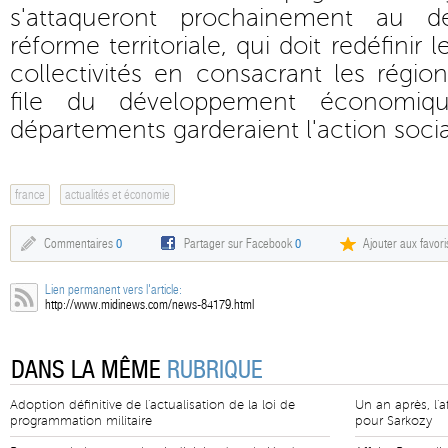
s'attaqueront prochainement au d
réforme territoriale, qui doit redéfini
collectivités en consacrant les rég
file du développement économiq
départements garderaient l'action socia
france
actualités et économie
Commentaires
0
Partager sur Facebook
0
Ajouter aux favori
Lien permanent vers l'article:
http://www.midinews.com/news-84179.html
DANS LA MÊME
RUBRIQUE
Adoption définitive de l'actualisation de la loi de
Un an après, l'
programmation militaire
pour Sarkozy