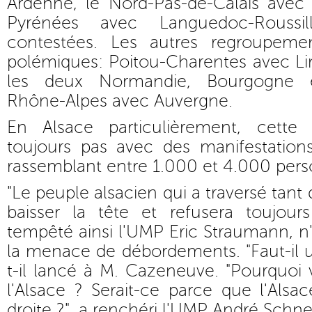
Ardenne, le Nord-Pas-de-Calais avec l
Pyrénées avec Languedoc-Roussill
contestées. Les autres regroupem
polémiques: Poitou-Charentes avec Li
les deux Normandie, Bourgogne 
Rhône-Alpes avec Auvergne.
En Alsace particulièrement, cett
toujours pas avec des manifestatio
rassemblant entre 1.000 et 4.000 pers
"Le peuple alsacien qui a traversé tant
baisser la tête et refusera toujours
tempêté ainsi l'UMP Eric Straumann, n'
la menace de débordements. "Faut-il un
t-il lancé à M. Cazeneuve. "Pourquoi 
l'Alsace ? Serait-ce parce que l'Alsa
droite ?", a renchéri l'UMP André Schne