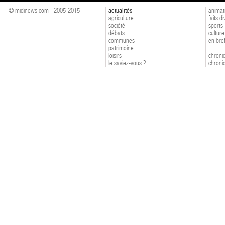
© midinews.com - 2005-2015
actualités
animat
agriculture
faits d
société
sports
débats
culture
communes
en bre
patrimoine
loisirs
chroniq
le saviez-vous ?
chroniq