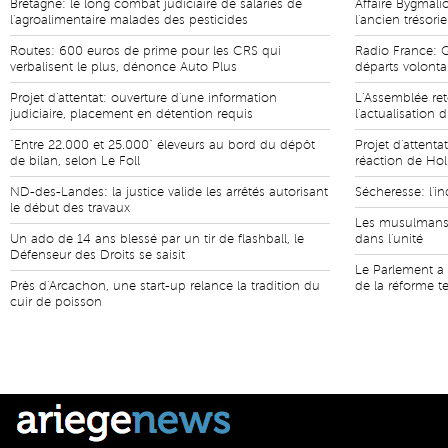
Bretagne: le long combat judiciaire de salariés de
Affaire Bygmali
l'agroalimentaire malades des pesticides
l'ancien trésori
Routes: 600 euros de prime pour les CRS qui
Radio France: G
verbalisent le plus, dénonce Auto Plus
départs volonta
Projet d'attentat: ouverture d'une information
L'Assemblée ret
judiciaire, placement en détention requis
l'actualisation 
"Entre 22.000 et 25.000" éleveurs au bord du dépôt
Projet d'attentat
de bilan, selon Le Foll
réaction de Ho
ND-des-Landes: la justice valide les arrêtés autorisant
Sécheresse: l'i
le début des travaux
Les musulmans 
Un ado de 14 ans blessé par un tir de flashball, le
dans l'unité
Défenseur des Droits se saisit
Le Parlement a 
Près d'Arcachon, une start-up relance la tradition du
de la réforme ter
cuir de poisson