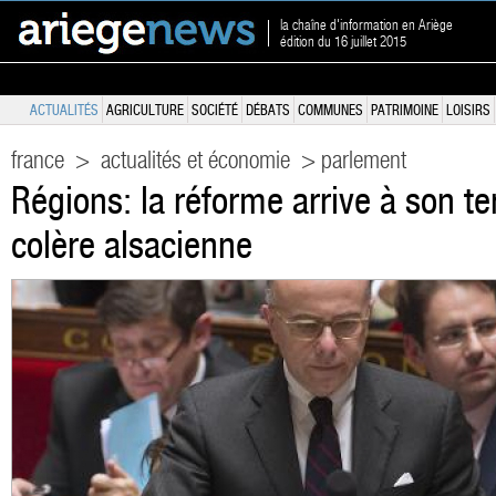
la chaîne d'information en Ariège
édition du 16 juillet 2015
ACTUALITÉS
AGRICULTURE
SOCIÉTÉ
DÉBATS
COMMUNES
PATRIMOINE
LOISIRS
france
>
actualités et économie
> parlement
Régions: la réforme arrive à son t
colère alsacienne