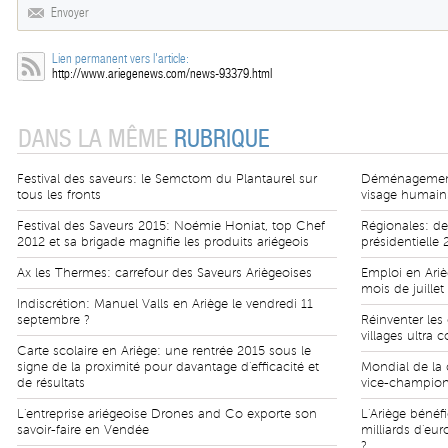
Envoyer
Lien permanent vers l'article:
http://www.ariegenews.com/news-93379.html
DANS LA MÊME
RUBRIQUE
Festival des saveurs: le Semctom du Plantaurel sur
Déménagement 
tous les fronts
visage humain
Festival des Saveurs 2015: Noémie Honiat, top Chef
Régionales: de
2012 et sa brigade magnifie les produits ariégeois
présidentielle 
Ax les Thermes: carrefour des Saveurs Ariègeoises
Emploi en Ariè
mois de juillet
Indiscrétion: Manuel Valls en Ariège le vendredi 11
septembre ?
Réinventer le
villages ultra 
Carte scolaire en Ariège: une rentrée 2015 sous le
signe de la proximité pour davantage d'efficacité et
Mondial de la 
de résultats
vice-champio
L'entreprise ariégeoise Drones and Co exporte son
L'Ariège bénéfi
savoir-faire en Vendée
milliards d'eur
?