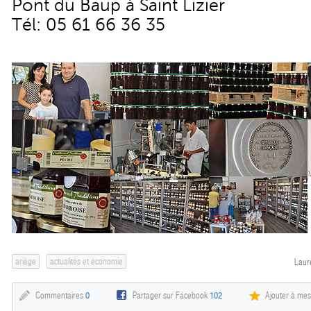
Pont du Baup à Saint Lizier
Tél: 05 61 66 36 35
ariège
actualités et économie
Laur
Commentaires
0
Partager sur Facebook
102
Ajouter à mes