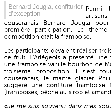
Bernard Jougla, confiturier
Parmi 
d’exception
artisan
couseranais Bernard Jougla pour i
première participation. Le thème
compétition était la framboise.
Les participants devaient réaliser troi
ce fruit. L’Ariégeois a présenté une
une framboise vanille bourbon de Ma
troisième proposition il s’est to
couseranais, le maitre glacier Phil
suggéré une confiture framboise
(framboises, pêche au sirop et amande
«
Je me suis souvenu dans mes souv