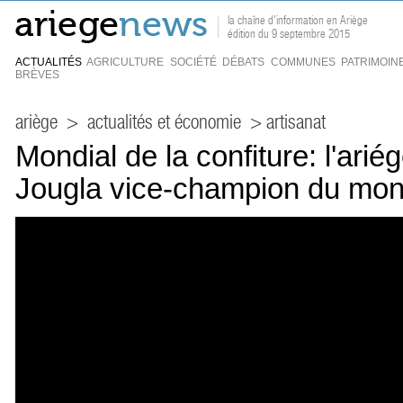
la chaîne d'information en Ariège
édition du 9 septembre 2015
ACTUALITÉS
AGRICULTURE
SOCIÉTÉ
DÉBATS
COMMUNES
PATRIMOIN
BRÈVES
ariège
>
actualités et économie
> artisanat
Mondial de la confiture: l'ari
Jougla vice-champion du mo