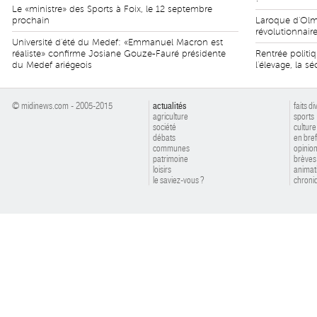
Le «ministre» des Sports à Foix, le 12 septembre
prochain
Laroque d'Olme
révolutionnair
Université d'été du Medef: «Emmanuel Macron est
réaliste» confirme Josiane Gouze-Fauré présidente
Rentrée politiq
du Medef ariégeois
l'élevage, la sé
© midinews.com - 2005-2015
actualités
faits di
agriculture
sports
société
culture
débats
en bref
communes
opinio
patrimoine
brèves
loisirs
animat
le saviez-vous ?
chroniq