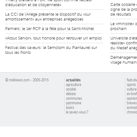
Carte scolaire
d'éducation et de citoyenneté»
signe de la pr
La CCI de l'Ariège présente le dispositif du «sur
de résultats
amortissement» aux entreprises ariégeoises
Le «ministre» 
Pamiers: le 1er RCP à la fête pour la Saint-Michel
prochain
«Atout Sénior», tout honore pour retrouver un emploi
Université d'
réaliste» conf
Festival des saveurs: le Semctom du Plantaurel sur
du Medef arié
tous les fronts
Déménagement 
visage humain
© midinews.com - 2005-2015
actualités
faits di
agriculture
sports
société
culture
débats
en bref
communes
opinio
patrimoine
brèves
loisirs
animat
le saviez-vous ?
chroniq