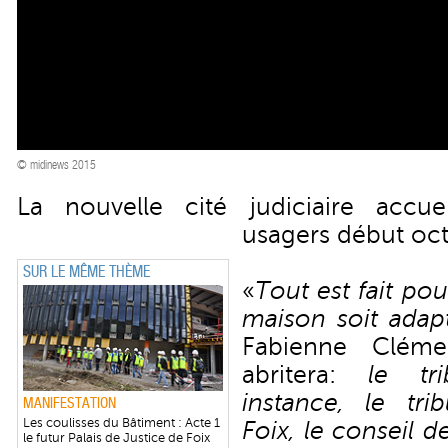
© midinews 2015
La nouvelle cité judiciaire accue
usagers début oc
SUR LE MÊME THÈME
«
Tout est fait po
maison soit adap
Fabienne Clémen
abritera:
le tr
instance, le tri
MANIFESTATION
Les coulisses du Bâtiment : Acte 1
Foix, le conseil 
le futur Palais de Justice de Foix