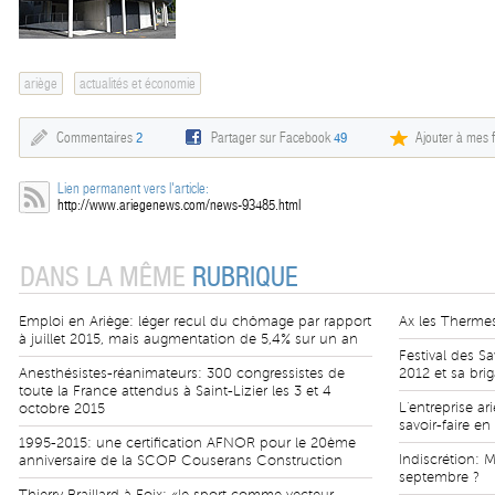
ariège
actualités et économie
Commentaires
2
Partager sur Facebook
49
Ajouter à mes f
Lien permanent vers l'article:
http://www.ariegenews.com/news-93485.html
DANS LA MÊME
RUBRIQUE
Emploi en Ariège: léger recul du chômage par rapport
Ax les Thermes
à juillet 2015, mais augmentation de 5,4% sur un an
Festival des S
Anesthésistes-réanimateurs: 300 congressistes de
2012 et sa bri
toute la France attendus à Saint-Lizier les 3 et 4
L'entreprise a
octobre 2015
savoir-faire e
1995-2015: une certification AFNOR pour le 20ème
Indiscrétion: 
anniversaire de la SCOP Couserans Construction
septembre ?
Thierry Braillard à Foix: «le sport comme vecteur