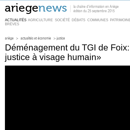
la chaîne d'information en Ariège
édition du 25 septembre 2015
ACTUALITÉS
AGRICULTURE
SOCIÉTÉ
DÉBATS
COMMUNES
PATRIMOIN
BRÈVES
ariège
>
actualités et économie
> justice
Déménagement du TGI de Foix:
justice à visage humain»