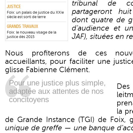
tribunal de 
JUSTICE
partageront huit
Foix: un palais de justice du XXIe
siècle est sorti de terre
dont quatre de gr
GRANDS TRAVAUX
d’audience et u
Foix: le nouveau visage de la
JAF), situées en 
justice dès 2015
Nous profiterons de ces nouv
accueillants, pour faciliter une just
glisse Fabienne Clément.
Pour une justice plus simple,
Des 
adaptée aux attentes de nos
leit
concitoyens
pren
la p
de Grande Instance (TGI) de Foix, gl
unique de greffe — une banque d’ac