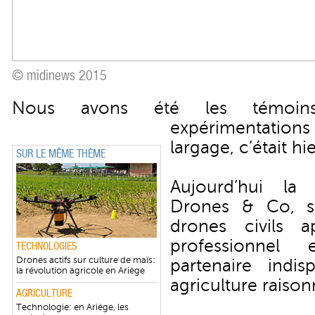
© midinews 2015
Nous avons été les témoin
expérimentatio
largage, c’était hi
SUR LE MÊME THÈME
Aujourd’hui la 
Drones & Co, sp
drones civils a
professionnel
TECHNOLOGIES
Drones actifs sur culture de maïs:
partenaire indi
la révolution agricole en Ariège
agriculture raison
AGRICULTURE
Technologie: en Ariège, les