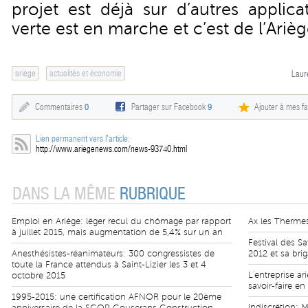
projet est déjà sur d’autres applica
verte est en marche et c’est de l’Ariè
ariège
actualités et économie
Laur
Commentaires
0
Partager sur Facebook
9
Ajouter à mes fa
Lien permanent vers l'article:
http://www.ariegenews.com/news-93740.html
DANS LA MÊME
RUBRIQUE
Emploi en Ariège: léger recul du chômage par rapport
Ax les Thermes
à juillet 2015, mais augmentation de 5,4% sur un an
Festival des S
Anesthésistes-réanimateurs: 300 congressistes de
2012 et sa bri
toute la France attendus à Saint-Lizier les 3 et 4
L'entreprise a
octobre 2015
savoir-faire e
1995-2015: une certification AFNOR pour le 20ème
Indiscrétion: 