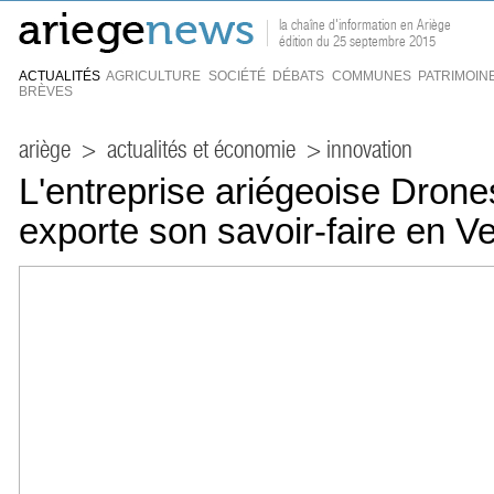
la chaîne d'information en Ariège
édition du 25 septembre 2015
ACTUALITÉS
AGRICULTURE
SOCIÉTÉ
DÉBATS
COMMUNES
PATRIMOIN
BRÈVES
ariège
>
actualités et économie
> innovation
L'entreprise ariégeoise Dron
exporte son savoir-faire en 