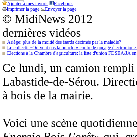
Ajouter à mes favoris
Facebook
Imprimer la page
Envoyer la page
© MidiNews 2012
dernières vidéos
Ariège: plus de la moitié des isards décimés par la maladie?
Le collectif «On veut pas la boucler» contre le puçage électroniqu
Elections à la Chambre d'agriculture: la liste d'union FDSEA/JA en 
Ce lundi, un camion rempli d
Labastide-de-Sérou. Directi
à bois de la mairie.
Voici une scène quotidienne
Energie Bois Forêt
» qui, cr