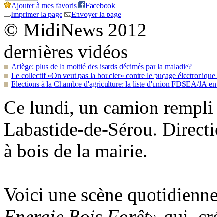
Ajouter à mes favoris
Facebook
Imprimer la page
Envoyer la page
© MidiNews 2012
dernières vidéos
Ariège: plus de la moitié des isards décimés par la maladie?
Le collectif «On veut pas la boucler» contre le puçage électroniqu
Elections à la Chambre d'agriculture: la liste d'union FDSEA/JA en 
Ce lundi, un camion rempli d
Labastide-de-Sérou. Directi
à bois de la mairie.
Voici une scène quotidienne
Energie Bois Forêt
» qui, cr