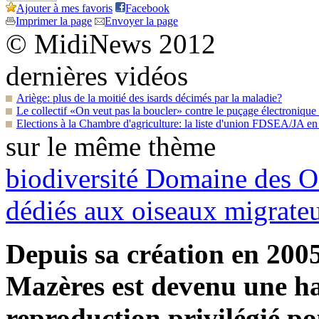
Ajouter à mes favoris
Facebook
Imprimer la page
Envoyer la page
© MidiNews 2012
dernières vidéos
Ariège: plus de la moitié des isards décimés par la maladie?
Le collectif «On veut pas la boucler» contre le puçage électroniqu
Elections à la Chambre d'agriculture: la liste d'union FDSEA/JA en 
sur le même thème
biodiversité
Domaine des Oi
dédiés aux oiseaux migrate
Depuis sa création en 200
Mazères est devenu une hal
reproduction privilégié po