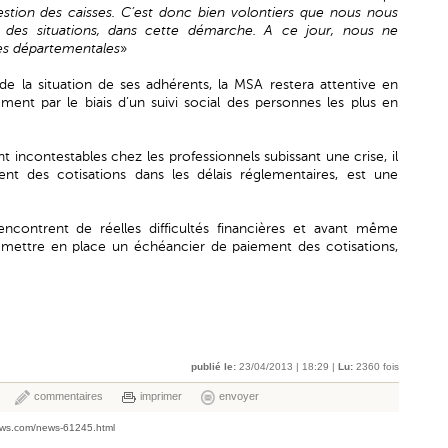
stion des caisses. C’est donc bien volontiers que nous nous
e des situations, dans cette démarche. A ce jour, nous ne
es départementales
»
 de la situation de ses adhérents, la MSA restera attentive en
ment par le biais d’un suivi social des personnes les plus en
sont incontestables chez les professionnels subissant une crise, il
 des cotisations dans les délais réglementaires, est une
ncontrent de réelles difficultés financières et avant même
 mettre en place un échéancier de paiement des cotisations,
publié le:
23/04/2013 | 18:29 |
Lu:
2360 fois
commentaires
imprimer
envoyer
ews.com/news-61245.html