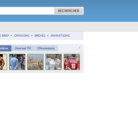
N BREF
•
OPINIONS
•
BRÈVES
•
ANIMATIONS
vidéos
Journal TV
Chroniques