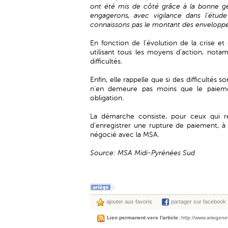
ont été mis de côté grâce à la bonne ge
engagerons, avec vigilance dans l’étud
connaissons pas le montant des envelopp
En fonction de l’évolution de la crise et
utilisant tous les moyens d’action, notam
difficultés.
Enfin, elle rappelle que si des difficultés 
n'en demeure pas moins que le paiement
obligation.
La démarche consiste, pour ceux qui re
d'enregistrer une rupture de paiement, à
négocié avec la MSA.
Source: MSA Midi-Pyrénées Sud
ajouter aux favoris
partager sur facebook
Lien permanent vers l'article:
http://www.ariegen