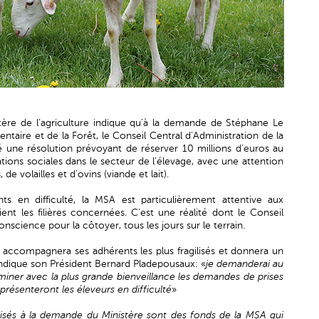
ère de l’agriculture indique qu’à la demande de Stéphane Le
imentaire et de la Forêt, le Conseil Central d’Administration de la
é une résolution prévoyant de réserver 10 millions d’euros au
ions sociales dans le secteur de l’élevage, avec une attention
de volailles et d’ovins (viande et lait).
ts en difficulté, la MSA est particulièrement attentive aux
ient les filières concernées. C’est une réalité dont le Conseil
science pour la côtoyer, tous les jours sur le terrain.
 accompagnera ses adhérents les plus fragilisés et donnera un
indique son Président Bernard Pladepousaux: «
je demanderai au
aminer avec la plus grande bienveillance les demandes de prises
présenteront les éleveurs en difficulté
»
lisés à la demande du Ministère sont des fonds de la MSA qui