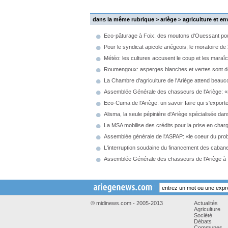
dans la même rubrique > ariège >
agriculture et e
Eco-pâturage à Foix: des moutons d'Ouessant pour
Pour le syndicat apicole ariégeois, le moratoire de 
Météo: les cultures accusent le coup et les maraîc
Roumengoux: asperges blanches et vertes sont de
La Chambre d'agriculture de l'Ariège attend beauco
Assemblée Générale des chasseurs de l'Ariège: «ra
Eco-Cuma de l'Ariège: un savoir faire qui s'export
Alisma, la seule pépinière d'Ariège spécialisée dan
La MSA mobilise des crédits pour la prise en charge
Assemblée générale de l'ASPAP: «le coeur du pro
L'interruption soudaine du financement des cabane
Assemblée Générale des chasseurs de l'Ariège à
© midinews.com - 2005-2013
Actualités
Agriculture
Société
Débats
Communes