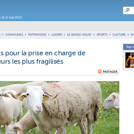
n du 6 mai 2013
S
•
COMMUNES
•
PATRIMOINE
•
LOISIRS
•
LE SAVIEZ-VOUS?
•
SPORTS
•
CULTURE
•
E
Top 
s pour la prise en charge de
urs les plus fragilisés