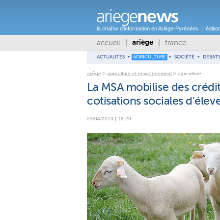
la chaîne d'information en Ariège-Pyrénées | éditio
accueil
|
|
france
ariège
ACTUALITÉS
•
AGRICULTURE
•
SOCIÉTÉ
•
DÉBAT
ariège
>
agriculture et environnement
> agriculture
La MSA mobilise des crédit
cotisations sociales d'éleve
23/04/2013 | 18:29