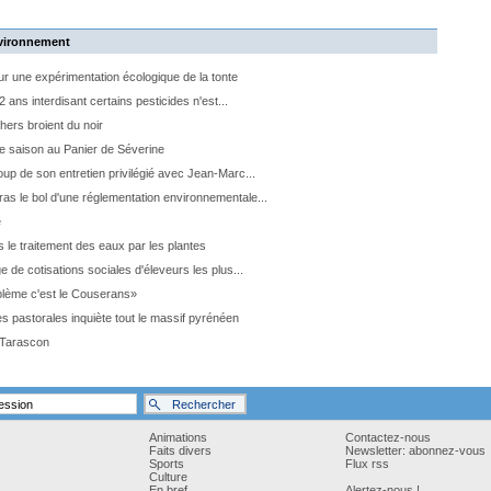
nvironnement
 une expérimentation écologique de la tonte
2 ans interdisant certains pesticides n'est...
hers broient du noir
 saison au Panier de Séverine
up de son entretien privilégié avec Jean-Marc...
s le bol d'une réglementation environnementale...
e
s le traitement des eaux par les plantes
 de cotisations sociales d'éleveurs les plus...
blème c'est le Couserans»
s pastorales inquiète tout le massif pyrénéen
 Tarascon
Animations
Contactez-nous
Faits divers
Newsletter: abonnez-vous
Sports
Flux rss
Culture
En bref
Alertez-nous !