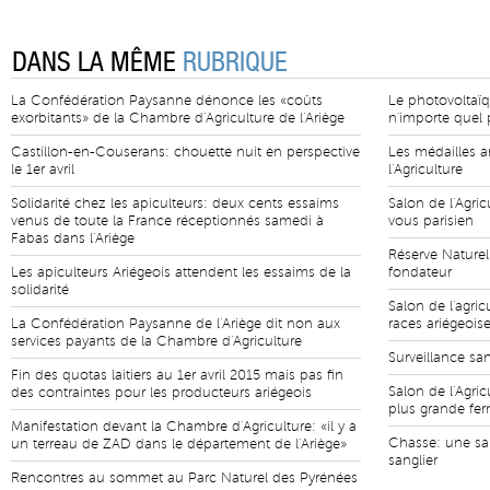
DANS LA MÊME
RUBRIQUE
La Confédération Paysanne dénonce les «coûts
Le photovoltaïq
exorbitants» de la Chambre d'Agriculture de l'Ariège
n'importe quel p
Castillon-en-Couserans: chouette nuit en perspective
Les médailles a
le 1er avril
l'Agriculture
Solidarité chez les apiculteurs: deux cents essaims
Salon de l'Agric
venus de toute la France réceptionnés samedi à
vous parisien
Fabas dans l'Ariège
Réserve Naturel
Les apiculteurs Ariégeois attendent les essaims de la
fondateur
solidarité
Salon de l'agric
La Confédération Paysanne de l'Ariège dit non aux
races ariégeois
services payants de la Chambre d'Agriculture
Surveillance san
Fin des quotas laitiers au 1er avril 2015 mais pas fin
Salon de l'Agric
des contraintes pour les producteurs ariégeois
plus grande fe
Manifestation devant la Chambre d'Agriculture: «il y a
Chasse: une sa
un terreau de ZAD dans le département de l'Ariège»
sanglier
Rencontres au sommet au Parc Naturel des Pyrénées