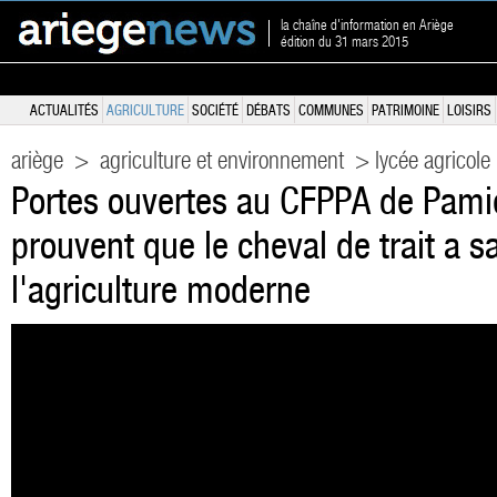
la chaîne d'information en Ariège
édition du 31 mars 2015
ACTUALITÉS
AGRICULTURE
SOCIÉTÉ
DÉBATS
COMMUNES
PATRIMOINE
LOISIRS
ariège
>
agriculture et environnement
> lycée agricole
Portes ouvertes au CFPPA de Pami
prouvent que le cheval de trait a s
l'agriculture moderne