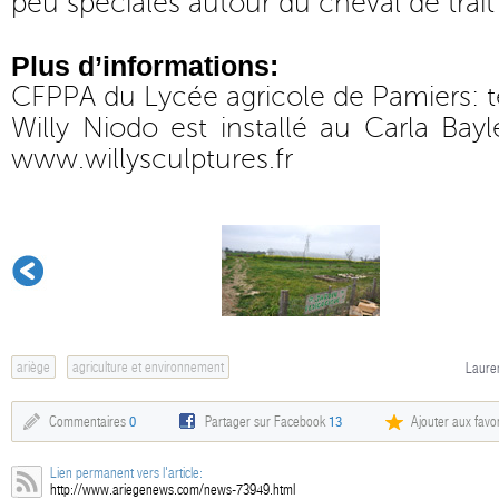
peu spéciales autour du cheval de trait 
Plus d’informations:
CFPPA du Lycée agricole de Pamiers: t
Willy Niodo est installé au Carla Bayl
www.willysculptures.fr
ariège
agriculture et environnement
Lauren
Commentaires
0
Partager sur Facebook
13
Ajouter aux favor
Lien permanent vers l'article:
http://www.ariegenews.com/news-73949.html