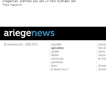
Ariégeoises: premiers pas vers un Parc Pyrénéen des
Trois Nations?
© midinews.com - 2005-2015
actualités
animat
agriculture
faits d
société
sports
débats
culture
communes
en bre
patrimoine
loisirs
chroniq
le saviez-vous ?
chroniq